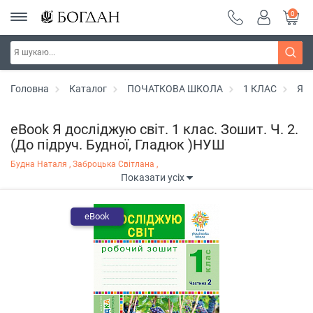
0
Головна
Каталог
ПОЧАТКОВА ШКОЛА
1 КЛАС
Я д
eBook Я досліджую світ. 1 клас. Зошит. Ч. 2.
(До підруч. Будної, Гладюк )НУШ
Будна Наталя ,
Заброцька Світлана ,
Показати усіх
eBook