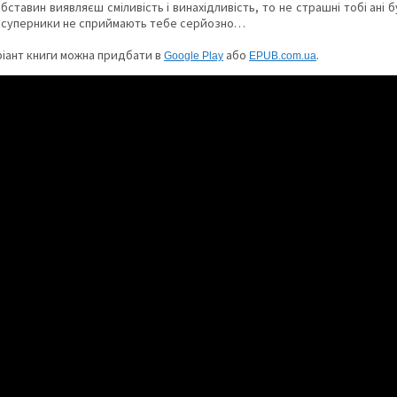
ставин виявляєш сміливість і винахідливість, то не страшні тобі ані бур
і суперники не сприймають тебе серйозно…
іант книги можна придбати в
або
.
Google Play
ЕPUB.com.ua