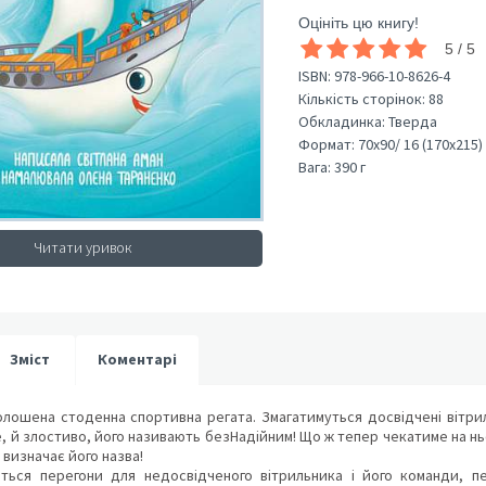
Оцініть цю книгу!
5 / 5
ISBN:
978-966-10-8626-4
Кількість сторінок:
88
Обкладинка:
Тверда
Формат:
70х90/ 16 (170х215)
Вага:
390 г
Читати уривок
Зміст
Коментарі
лошена стоденна спортивна регата. Змагатимуться досвідчені вітрил
, й злостиво, його називають безНадійним! Що ж тепер чекатиме на ньо
 визначає його назва!
ться перегони для недосвідченого вітрильника і його команди, п