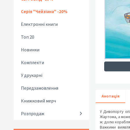
Серія "Чейзіана" -20%
Електронні книги
Топ 20
Новинки
Комплекти
У друкарні
Передзамовлення
Анотація
Книжковий мерч
У Дивопорту ого
Розпродаж
Жартома, а може
ж: долю корабля
Важкими виявля