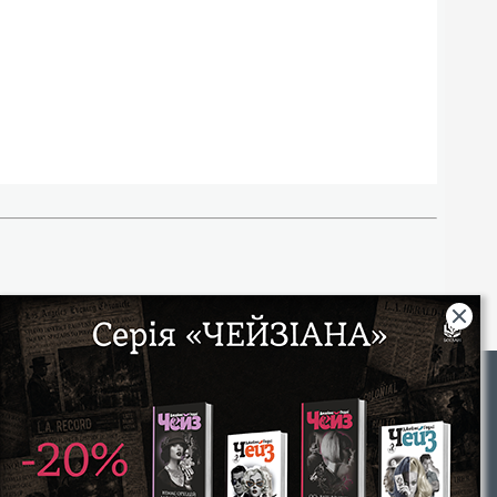
Rights
|
Інтернет-магазин «Видавництво Богдан»:
46018, м. Тернопіль, А/С 529
Тел.: (067) 350-18-70, (066) 727-17-62