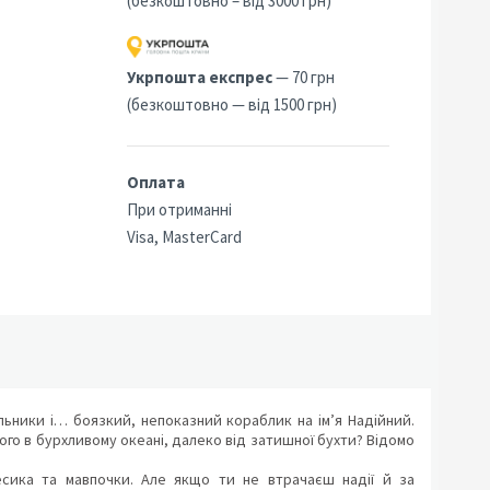
(безкоштовно – від 3000 грн)
Укрпошта експрес
— 70 грн
(безкоштовно — від 1500 грн)
Оплата
При отриманні
Visa, MasterCard
ьники і… боязкий, непоказний кораблик на ім’я Надійний.
го в бурхливому океані, далеко від затишної бухти? Відомо
есика та мавпочки. Але якщо ти не втрачаєш надії й за