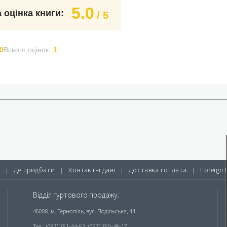
5.0
 оцінка книги:
/ 5
0
Всього оцінок:
1
Де придбати
Контактні дані
Доставка і оплата
Foreign 
|
|
|
|
Відділ гуртового продажу:
46008, м. Тернопіль, вул. Подільська, 44
Тел.: (067) 351-44-52, (067) 350-48-17