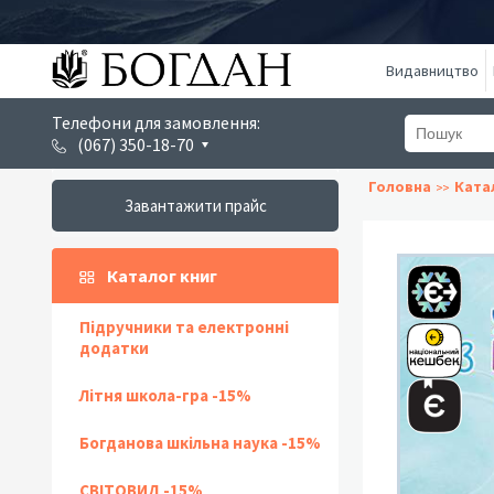
Видавництво
Телефони для замовлення:
(067) 350-18-70
Головна
Ката
Завантажити прайс
Каталог книг
Підручники та електронні
додатки
Літня школа-гра -15%
Богданова шкільна наука -15%
СВІТОВИД -15%