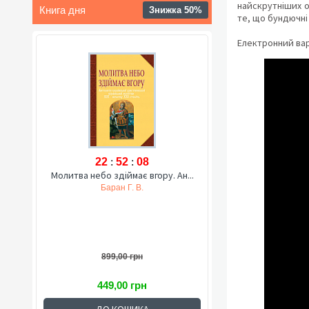
найскрутніших об
Книга дня
Знижка 50%
те, що бундючн
Електронний вар
22
:
52
:
07
Молитва небо здіймає вгору. Ан...
Баран Г. В.
899,00 грн
449,00 грн