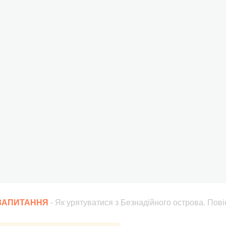
 ЗАПИТАННЯ
- Як урятуватися з Безнадійного острова. Пові