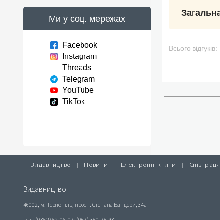
Загальна
Ми у соц. мережах
Facebook
Всього відгуків:
Instagram
Threads
Telegram
YouTube
TikTok
Видавництво
Новини
Електронні книги
Співпраця
|
|
|
|
Видавництво:
46002, м. Тернопіль, просп. Степана Бандери, 34а
Тел.: (0352) 52-06-07; (067) 350-75-93