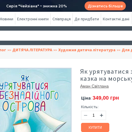
Серія "Чейзіана" ~ знижка 20%
Дізнатись більше
Новини
Електронні книги
Співпраця
Де придбати
Контактні дані
лог
ДИТЯЧА ЛІТЕРАТУРА
Художня дитяча література
Для д
Як урятуватися 
казка на морськ
Аман Світлана
Ціна
349,00 грн
:
Кількість:
КУПИТИ