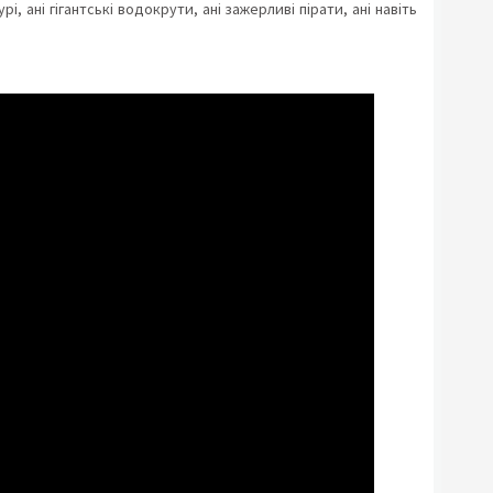
і, ані гігантські водокрути, ані зажерливі пірати, ані навіть