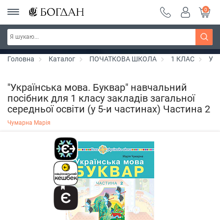
0
РОЗПРОДАЖ ~ 150 грн ~ 200 грн ~ 250 грн ~
Дізнатись більше
300 грн ~ РОЗПРОДАЖ
Головна
Каталог
ПОЧАТКОВА ШКОЛА
1 КЛАС
Укр
"Українська мова. Буквар" навчальний
посібник для 1 класу закладів загальної
середньої освіти (у 5-и частинах) Частина 2
Чумарна Марія