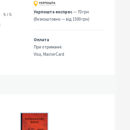
Укрпошта експрес
— 70 грн
5 / 5
(безкоштовно — від 1500 грн)
6
Оплата
При отриманні
Visa, MasterCard