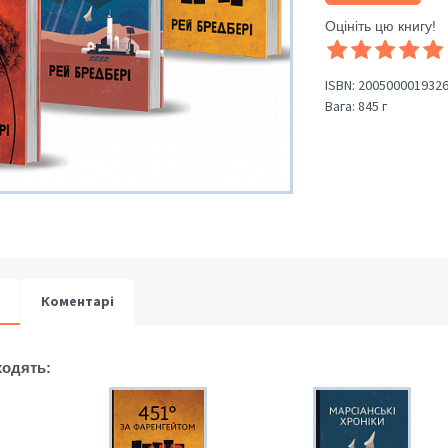
Оцініть цю книгу!
ISBN:
200500001932
Вага:
845 г
Коментарі
ходять: