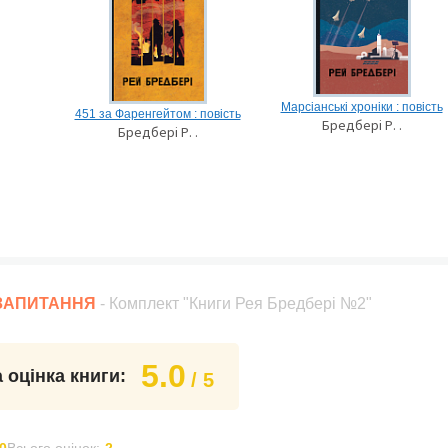
Марсіанські хроніки : повість
451 за Фаренгейтом : повість
Бредбері Р. .
Бредбері Р. .
 ЗАПИТАННЯ
- Комплект "Книги Рея Бредбері №2"
5.0
 оцінка книги:
/ 5