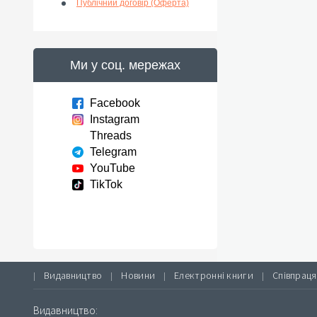
Публічний договір (Оферта)
Ми у соц. мережах
Facebook
Instagram
Threads
Telegram
YouTube
TikTok
Видавництво
Новини
Електронні книги
Співпраця
|
|
|
|
Видавництво: