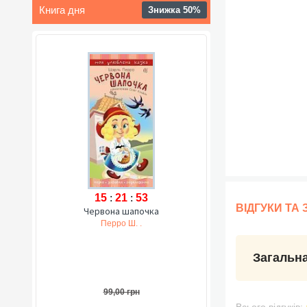
Книга дня
Знижка 50%
15
:
21
:
52
ВІДГУКИ ТА
Червона шапочка
Перро Ш. .
Загальна
99,00 грн