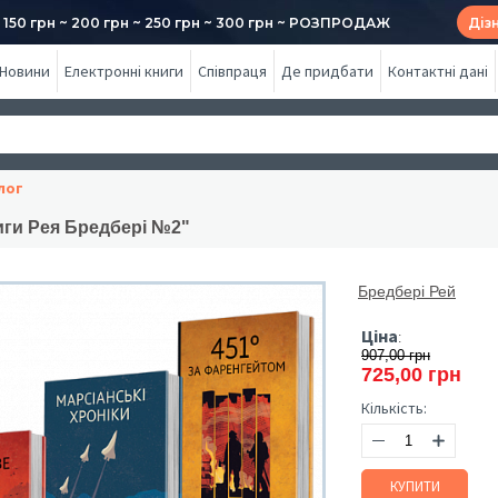
50 грн ~ 200 грн ~ 250 грн ~ 300 грн ~ РОЗПРОДАЖ
Діз
Новини
Електронні книги
Співпраця
Де придбати
Контактні дані
лог
иги Рея Бредбері №2"
Бредбері Рей
Ціна
:
907,00 грн
725,00 грн
Кількість:
КУПИТИ