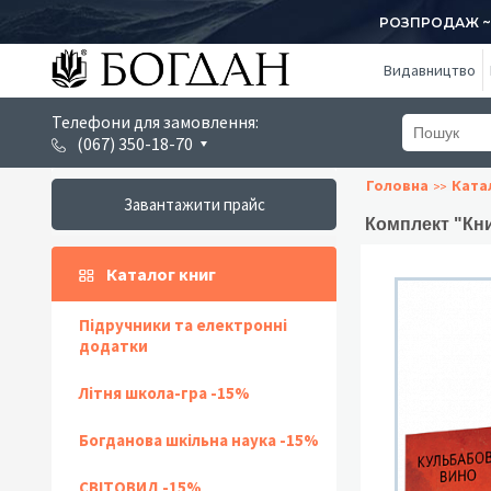
РОЗПРОДАЖ ~ 1
Видавництво
Телефони для замовлення:
(067) 350-18-70
Головна
Ката
Завантажити прайс
Комплект "Кн
Каталог книг
Підручники та електронні
додатки
Літня школа-гра -15%
Богданова шкільна наука -15%
СВІТОВИД -15%