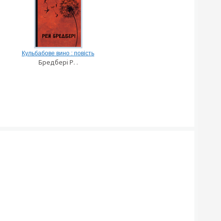
Кульбабове вино : повість
Бредбері Р. .