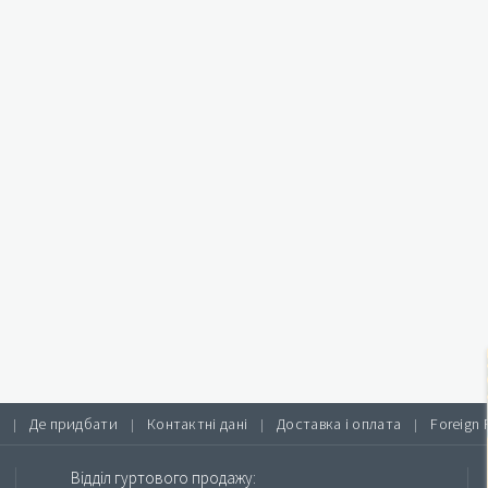
Де придбати
Контактні дані
Доставка і оплата
Foreign 
|
|
|
|
Відділ гуртового продажу: