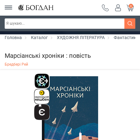
0
РОЗПРОДАЖ ~ 150 грн ~ 200 грн ~ 250 грн ~
Дізнатись більше
300 грн ~ РОЗПРОДАЖ
Головна
Каталог
ХУДОЖНЯ ЛІТЕРАТУРА
Фантастика
Марсіанські хроніки : повість
Бредбері Рей