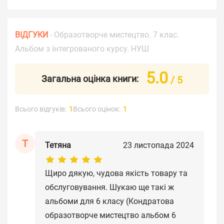
ВІДГУКИ
- Образотворче мистецтво. 7 клас.
Альбом з інтегрованого курсу. НУШ
5.0
Загальна оцінка книги:
/ 5
Всього відгуків:
1
Всього оцінок:
1
Т
Тетяна
23 листопада 2024
Щиро дякую, чудова якість товару та
обслуговування. Шукаю ще такі ж
альбоми для 6 класу (Кондратова
образотворче мистецтво альбом 6