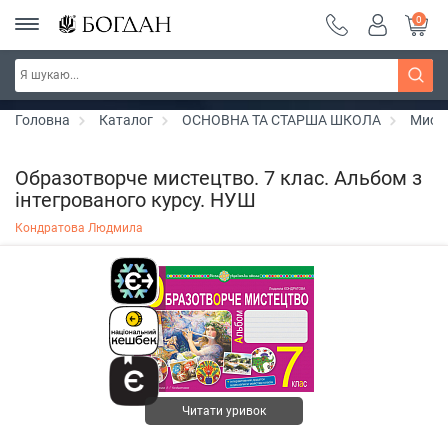
0
РОЗПРОДАЖ ~ 150 грн ~ 200 грн ~ 250 грн ~
Дізнатись більше
300 грн ~ РОЗПРОДАЖ
Головна
Каталог
ОСНОВНА ТА СТАРША ШКОЛА
Мист
Образотворче мистецтво. 7 клас. Альбом з
інтегрованого курсу. НУШ
Кондратова Людмила
Читати уривок