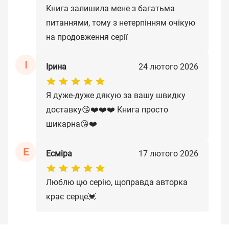
Книга залишила мене з багатьма
питаннями, тому з нетерпінням очікую
на продовження серії
І
Ірина
24 лютого 2026
Я дуже-дуже дякую за вашу швидку
доставку😘❤️❤️❤️ Книга просто
шикарна😘❤️
Е
Есміра
17 лютого 2026
Люблю цю серію, щоправда авторка
крає серце💓