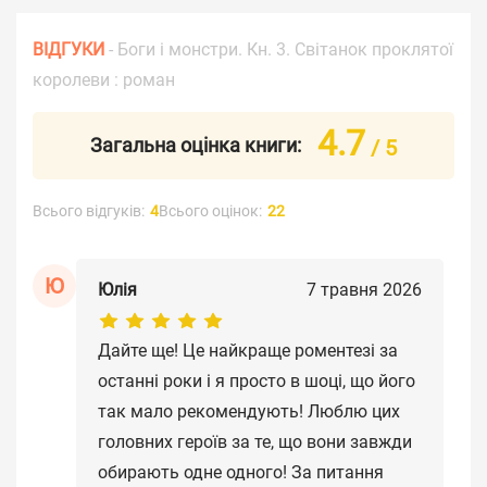
ВІДГУКИ
- Боги і монстри. Кн. 3. Світанок проклятої
королеви : роман
4.7
Загальна оцінка книги:
/ 5
Всього відгуків:
4
Всього оцінок:
22
Ю
Юлія
7 травня 2026
Дайте ще! Це найкраще роментезі за
останні роки і я просто в шоці, що його
так мало рекомендують! Люблю цих
головних героїв за те, що вони завжди
обирають одне одного! За питання