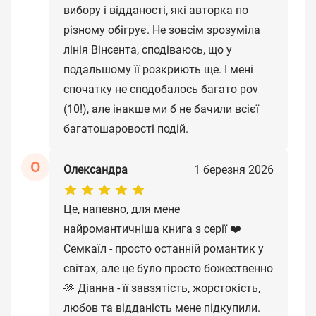
вибору і відданості, які авторка по
різному обігрує. Не зовсім зрозуміла
лінія Вінсента, сподіваюсь, що у
подальшому її розкриють ще. І мені
спочатку не сподобалось багато pov
(10!), але інакше ми б не бачили всієї
багатошаровості подій.
О
Олександра
1 березня 2026
Це, напевно, для мене
найромантичніша книга з серії ❤️
Семкаїл - просто останній романтик у
світах, але це було просто божественно
🫶 Діанна - її завзятість, жорстокість,
любов та відданість мене підкупили.