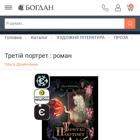
0
Серія "Чейзіана" ~ знижка 20%
Дізнатись більше
Головна
Каталог
ХУДОЖНЯ ЛІТЕРАТУРА
ПРОЗА
Р
Третій портрет : роман
Ольга Донеччанка