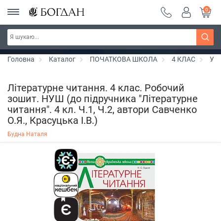
0
РОЗПРОДАЖ ~ 150 грн ~ 200 грн ~ 250 грн ~
Дізнатись більше
300 грн ~ РОЗПРОДАЖ
Головна
Каталог
ПОЧАТКОВА ШКОЛА
4 КЛАС
Укр
Літературне читання. 4 клас. Робочий
зошит. НУШ (до підручника "Літературне
читання". 4 кл. Ч.1, Ч.2, автори Савченко
О.Я., Красуцька І.В.)
Будна Наталя