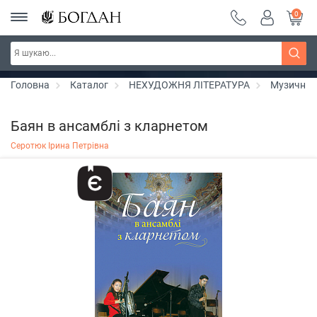
0
РОЗПРОДАЖ ~ 150 грн ~ 200 грн ~ 250 грн ~
Дізнатись більше
300 грн ~ РОЗПРОДАЖ
Головна
Каталог
НЕХУДОЖНЯ ЛІТЕРАТУРА
Музичні 
Баян в ансамблі з кларнетом
Серотюк Ірина Петрівна