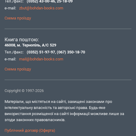
Тел./факс:
(0352) 43-00-46
,
25-18-09
e-mail:
zbut@bohdan-books.com
Схема проїзду
Книга поштою:
46008, м. Тернопіль, А/С 529
Тел./факс:
(0352) 51-97-97
,
(067) 350-18-70
e-mail:
mail@bohdan-books.com
Схема проїзду
Copyright © 1997-2026
Матеріали, що містяться на сайті, захищені законами про
інтелектуальну власність та авторські права. Будь-яке
використання розміщеної на сайті інформації можливе лише за
згоди законних правовласників.
Публічний договір (Оферта)