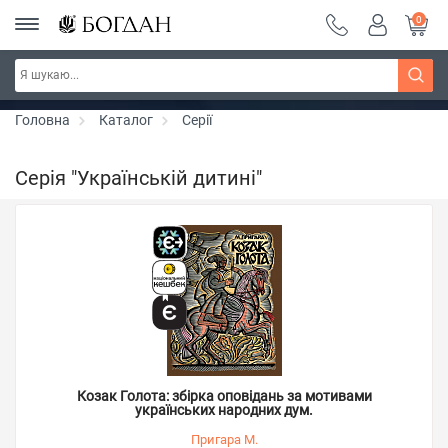
0
Серія "Вандербікери" ~ знижка 25%
Дізнатись більше
Головна
Каталог
Серії
Серія "Українській дитині"
Козак Голота: збірка оповідань за мотивами
українських народних дум.
Пригара М.