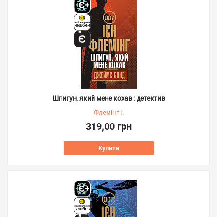
Шпигун, який мене кохав : детектив
Флемінг І.
319,00 грн
Купити