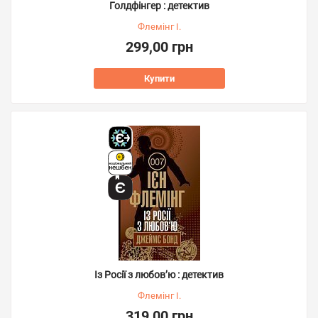
Голдфінгер : детектив
Флемінг І.
299,00 грн
Купити
Із Росії з любов’ю : детектив
Флемінг І.
319,00 грн