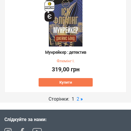
Мунрейкер : детектив
Флемінг І.
319,00 грн
Купити
Сторінки: 1
2
»
Слідкуйте за нами: