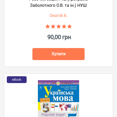
Заболотного О.В. та ін.) НУШ
Онатій А.
90,00 грн
Купити
eBook