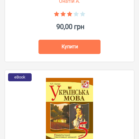
Онатій А.
90,00 грн
Купити
eBook