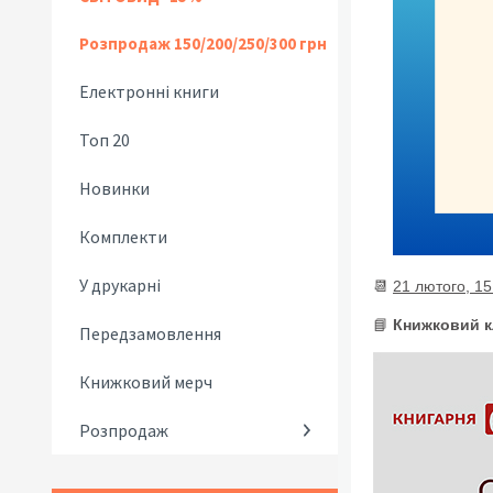
Розпродаж 150/200/250/300 грн
Електронні книги
Топ 20
Новинки
Комплекти
У друкарні
📆
21 лютого, 15
📘
Книжковий к
Передзамовлення
Книжковий мерч
Розпродаж