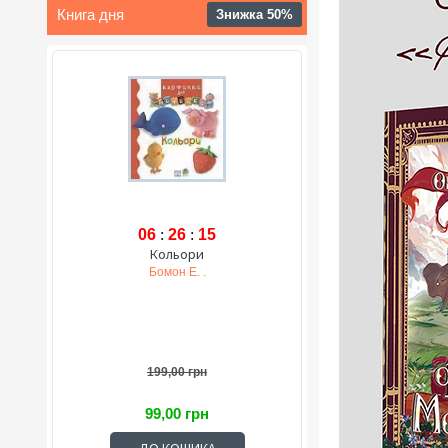
Книга дня
Знижка 50%
06
:
26
:
14
Кольори
Бомон Е. .
199,00 грн
99,00 грн