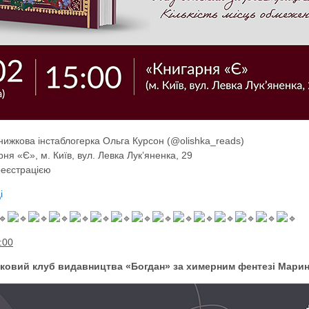
нижкова інстаблогерка Ольга Курсон (@olishka_reads)
ня «Є», м. Київ, вул. Левка Лукʼяненка, 29
реєстрацією
і
:00
ковий клуб видавництва «Богдан» за химерним фентезі Мари