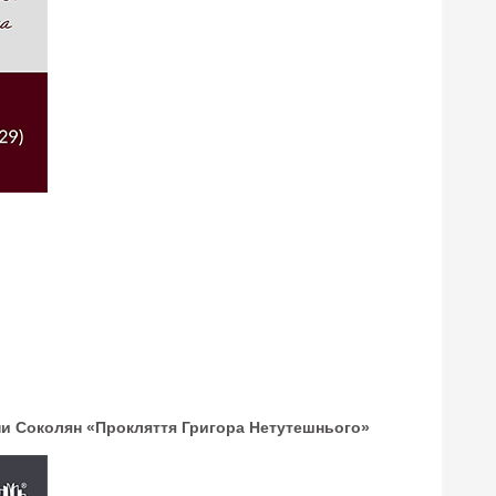
ни Соколян «Прокляття Григора Нетутешнього»