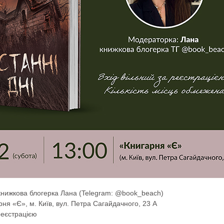
книжкова блогерка Лана (Telegram: @book_beach)
ня «Є», м. Київ, вул. Петра Сагайдачного, 23 А
реєстрацією