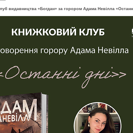
луб видавництва «Богдан» за горором Адама Невілла «Останні