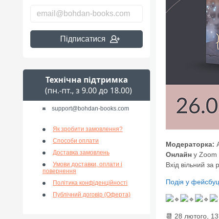
Підписатися
Технічна підтримка
(пн.-пт., з 9.00 до 18.00)
support@bohdan-books.com
Як зробити замовлення?
Способи оплати
Модераторка:
Доставка замовлень
Онлайн
у Zoom
Умови доставки, оплати і
Вхід вільний за 
повернення
Подія у фейсбуц
Політика конфіденційності
Публічний договір (Оферта)
📆
28 лютого, 13