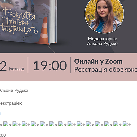
Альона Рудько
реєстрацією
і
:00