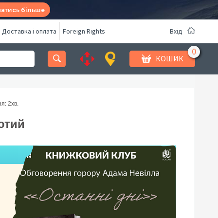
натись більше
Доставка і оплата
Foreign Rights
Вхід
КОШИК
я: 2
хв.
ютий