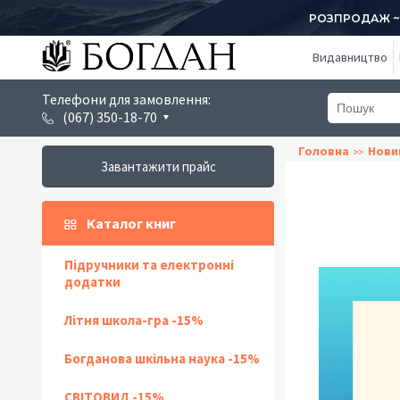
РОЗПРОДАЖ ~ 1
Видавництво
Телефони для замовлення:
(067) 350-18-70
Головна
Нови
Завантажити прайс
Каталог книг
Підручники та електронні
додатки
Літня школа-гра -15%
Богданова шкільна наука -15%
СВІТОВИД -15%