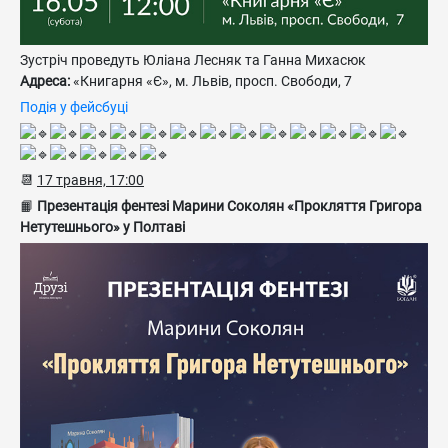
Зустріч проведуть Юліана Лесняк та Ганна Михасюк
Адреса:
«Книгарня «Є», м. Львів, просп. Свободи, 7
Подія у фейсбуці
📆
17 травня, 17:00
📙
Презентація фентезі Марини Соколян «Прокляття Григора
Нетутешнього» у Полтаві