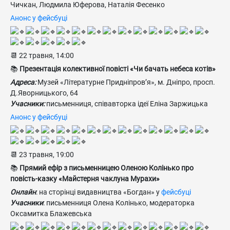
Чичкан, Людмила Юферова, Наталія Фесенко
Анонс у фейсбуці
📆 22 травня, 14:00
📚
Презентація колективної повісті «Чи бачать небеса котів»
Адреса:
Музей «Літературне Придніпров’я», м. Дніпро, просп.
Д.Яворницького, 64
Учасники:
письменниця, співавторка ідеї Еліна Заржицька
Анонс у фейсбуці
📆 23 травня, 19:00
📚
Прямий ефір з письменницею Оленою Колінько про
повість-казку «Майстерня чаклуна Мурахи»
Онлайн
: на сторінці видавництва «Богдан» у
фейсбуці
Учасники
: письменниця Олена Колінько, модераторка
Оксамитка Блажевська