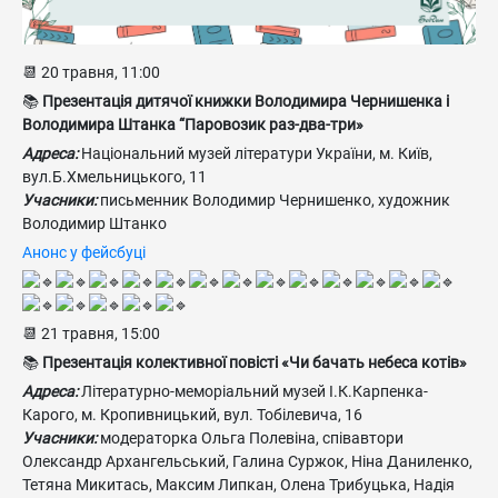
📆 20 травня, 11:00
📚
Презентація дитячої книжки Володимира Чернишенка і
Володимира Штанка “Паровозик раз-два-три»
Адреса:
Національний музей літератури України, м. Київ,
вул.Б.Хмельницького, 11
Учасники:
письменник Володимир Чернишенко, художник
Володимир Штанко
Анонс у фейсбуці
📆 21 травня, 15:00
📚
Презентація колективної повісті «Чи бачать небеса котів»
Адреса:
Літературно-меморіальний музей І.К.Карпенка-
Карого, м. Кропивницький, вул. Тобілевича, 16
Учасники:
модераторка Ольга Полевіна, співавтори
Олександр Архангельський, Галина Суржок, Ніна Даниленко,
Тетяна Микитась, Максим Липкан, Олена Трибуцька, Надія