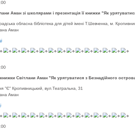
:00
лани Аман зі школярами і презентація її книжки "Як урятувати
градська обласна бібліотека для дітей імені Т.Шевченка, м. Кропивни
лана Аман
і
:00
 книжки Світлани Аман "Як урятуватися з Безнадійного остров
ня "Є" Кропивницький, вул.Театральна, 31
лана Аман
і
:00