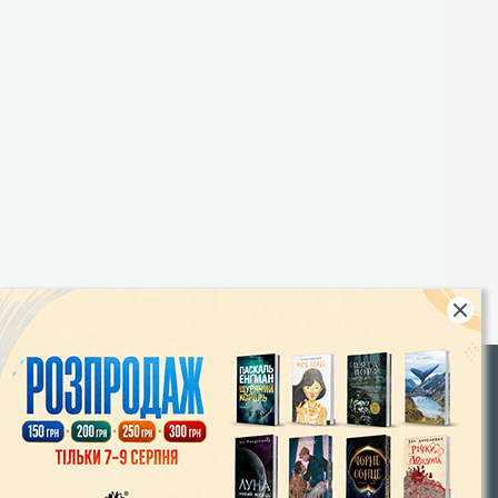
Rights
|
Інтернет-магазин «Видавництво Богдан»:
46018, м. Тернопіль, А/С 529
Тел.: (067) 350-18-70, (066) 727-17-62