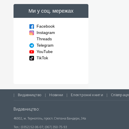
Ми у соц. мережах
Facebook
Instagram
Threads
Telegram
YouTube
TikTok
Видавництво
Новини
Електронні книги
Співпраця
|
|
|
|
Видавництво:
46002, м. Тернопіль, просп. Степана Бандери, 34а
Тел.: (0352) 52-06-07; (067) 350-75-93