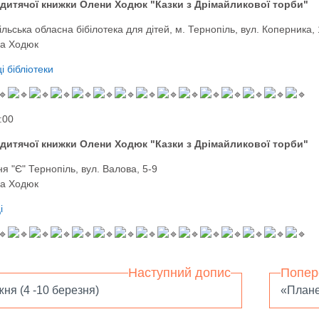
 дитячої книжки Олени Ходюк "Казки з Дрімайликової торби"
ільська обласна бібілотека для дітей, м. Тернопіль, вул. Коперника,
на Ходюк
і бібліотеки
:00
 дитячої книжки Олени Ходюк "Казки з Дрімайликової торби"
ня "Є" Тернопіль, вул. Валова, 5-9
на Ходюк
і
Наступний допис
Попер
жня (4 -10 березня)
«Плане