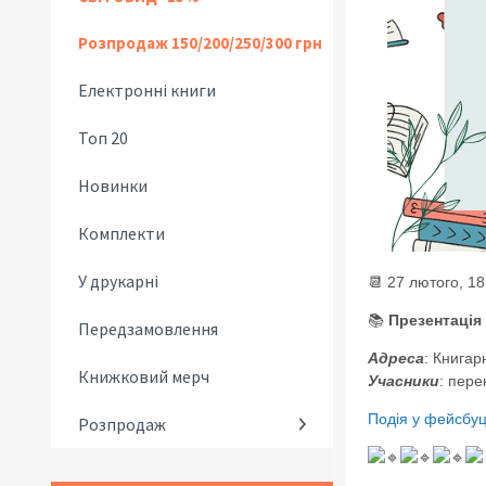
Розпродаж 150/200/250/300 грн
Електронні книги
Топ 20
Новинки
Комплекти
У друкарні
📆 27 лютого, 18
📚
Презентація 
Передзамовлення
Адреса
: Книгар
Книжковий мерч
Учасники
: пере
Подія у фейсбуц
Розпродаж