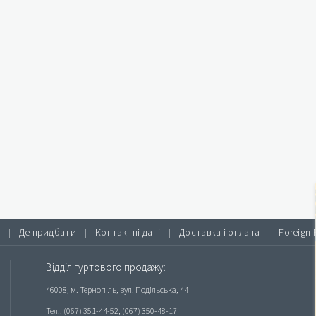
Де придбати
Контактні дані
Доставка і оплата
Foreign 
|
|
|
|
Відділ гуртового продажу:
46008, м. Тернопіль, вул. Подільська, 44
Тел.: (067) 351-44-52, (067) 350-48-17