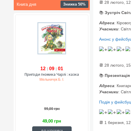
📆 28 лютого, 12
Книга дня
Знижка 50%
📚
Зустріч Світ
Адреса
: Кірово
Учасники
: Світ
Анонс у фейсбуц
📆 28 лютого, 15
12
:
09
:
00
Пригоди гномика Чарлі : казка
📚
Презентація
Мельничук Б. І.
Адреса
: Книгар
Учасники
: Світ
Подія у фейсбуц
99,00 грн
49,00 грн
📆 1 березня, 12