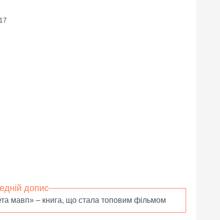
 17
едній допис
та мавп» – книга, що стала топовим фільмом