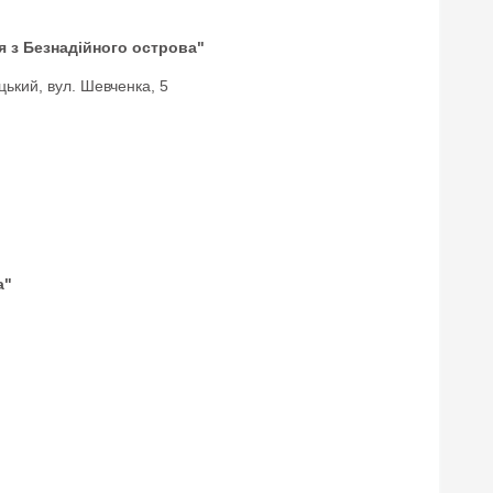
ся з Безнадійного острова"
цький, вул. Шевченка, 5
а"