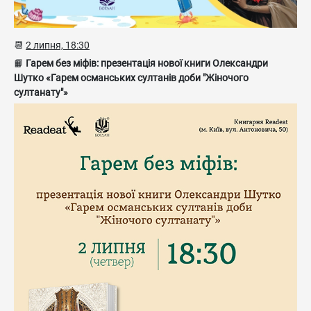
📆
2 липня, 18:30
📙
Гарем без міфів: презентація нової книги Олександри
Шутко «Гарем османських султанів доби "Жіночого
султанату"»