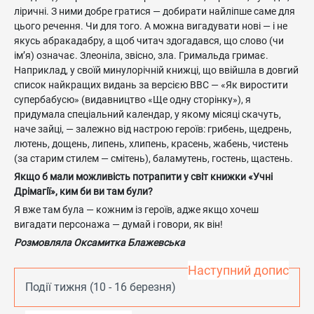
ліричні. З ними добре гратися — добирати найліпше саме для
цього речення. Чи для того. А можна вигадувати нові — і не
якусь абракадабру, а щоб читач здогадався, що слово (чи
ім’я) означає. Злеоніла, звісно, зла. Гримальда гримає.
Наприклад, у своїй минулорічній книжці, що ввійшла в довгий
список найкращих видань за версією ВВС — «Як виростити
супербабусю» (видавництво «Ще одну сторінку»), я
придумала спеціальний календар, у якому місяці скачуть,
наче зайці, — залежно від настрою героїв: грибень, щедрень,
лютень, дощень, липень, хлипень, красень, жабень, чистень
(за старим стилем — смітень), баламутень, гостень, щастень.
Якщо б мали можливість потрапити у світ книжки «Учні
Дрімагії», ким би ви там були?
Я вже там була — кожним із героїв, адже якщо хочеш
вигадати персонажа — думай і говори, як він!
Розмовляла Оксамитка Блажевська
Наступний допис
Події тижня (10 - 16 березня)