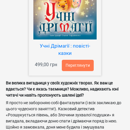
Учні Дрімагії : повісті-
казки
499,00 грн
Переглянути
Ви велика вигадниця у своїх художніх творах. Як вам це
вдається? Чи є якась таємниця? Можливо, надихають юні
читачі чи навіть пропонують шалені ідеї?
Я просто не забороняю собі фантазувати (і всіх закликаю до
цього чудесного заняття!). Казковий детектив
«Розшукується півень, або Злочини зухвалої подушки» я
вигадала, вкладаючи доню спати і дрімаючи поряд із нею.
Щойно я замовкала, доня мене будила і змушувала