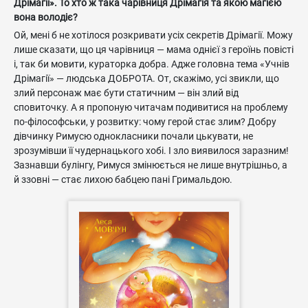
Дрімагії». То хто ж така чарівниця Дрімагія та якою магією
вона володіє?
Ой, мені б не хотілося розкривати усіх секретів Дрімагії. Можу
лише сказати, що ця чарівниця — мама однієї з героїнь повісті
і, так би мовити, кураторка добра. Адже головна тема «Учнів
Дрімагії» — людська ДОБРОТА. От, скажімо, усі звикли, що
злий персонаж має бути статичним — він злий від
сповиточку. А я пропоную читачам подивитися на проблему
по-філософськи, у розвитку: чому герой стає злим? Добру
дівчинку Римусю однокласники почали цькувати, не
зрозумівши її чудернацького хобі. І зло виявилося заразним!
Зазнавши булінгу, Римуся змінюється не лише внутрішньо, а
й ззовні — стає лихою бабцею пані Гримальдою.