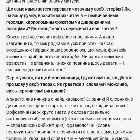
дитина упізнає в ній власну матусю!
Що саме намагаєтеся передати читачам у своїх історіях? Як,
на вашу думку, вразити юних читачів — незвичайними
героями, карколомним сюжетом чи дивовижними
локаціями? Які емоції мають переживати ваші читачі?
Кожен твір несе до читачів своє «послання». А якщо
узагальнити, то між рядками в усіх повістях, казках,
оповіданнях і віршах зашифровано ось що: мова, фантазія,
книжка — найбільші духовні скарби. Чи варто книжками
вражати? Не впевнена. Книжка повинна щось давати — і
насамперед позитивні емоції.
Окрім усього, ви ще й мовознавиця, і дуже помітно, як дбаєте
про мову у своїх творах. Як граєтеся зі словами? Можливо,
якісь терміни самі вигадали?
А знаєте, яка книжка є найцікавішою? Словник! Я словники з
дитинства не просто гортала — читала їх, не відриваючись!
Орфоепічні (це ж круто знати, як слова правильно
наголошувати!), синонімічні (схожі своїми значеннями слова
— справжнісінький квітник!), фразеологічні (слова
поєднуються і починають означати геть не те саме, що кожне
поодинці). Українські слова різні — веселі, серйозні, кумедні,