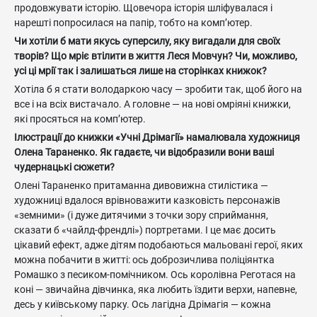
продовжувати історію. Щовечора історія шліфувалася і
нарешті попросилася на папір, тобто на комп’ютер.
Чи хотіли б мати якусь суперсилу, яку вигадали для своїх
творів? Що мріє втілити в життя Леся Мовчун? Чи, можливо,
усі ці мрії так і залишаться лише на сторінках книжок?
Хотіла б я стати володаркою часу — зробити так, щоб його на
все і на всіх вистачало. А головне — на нові омріяні книжки,
які просяться на комп’ютер.
Ілюстрації до книжки «Учні Дрімагії» намалювала художниця
Олена Тараненко. Як гадаєте, чи відобразили вони ваші
чудернацькі сюжети?
Олені Тараненко притаманна дивовижна стилістика —
художниці вдалося врівноважити казковість персонажів
«земними» (і дуже дитячими з точки зору сприймання,
сказати б «чайлд-френдлі») портретами. І це має досить
цікавий ефект, адже дітям подобаються мальовані герої, яких
можна побачити в житті: ось доброзичлива поліціянтка
Ромашко з песиком-помічником. Ось королівна Реготася на
коні — звичайна дівчинка, яка любить їздити верхи, напевне,
десь у київському парку. Ось лагідна Дрімагія — кожна