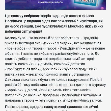
Цю книжку вибраних творів видано до вашого ювілею.
Наскільки це видання є для вас важливим? Чи усі твори, які
до нього увійшли, вже публікувалися? Можливо, якісь із них
побачили світ уперше?
Колись була — та почасти й зараз збереглася — традиція
збирати всі твори письменника у виданні, яке називається
«повне зібрання творів». Так-от, «Учні Дрімагії» — це не повне
зібрання. І навіть не вибране з раніше опублікованого. До
книжки увійшли твори, які подобаються самій авторці:
повість-казка «Учні Дрімагії», казковий детектив
«Розшукується півень, або Злочини зухвалої подушки» і
низка казок — веселих, ліричних і навіть… страшних!
Декілька з цих казок були вже колись надруковані. Повісті
років із 20 тому побачили світ на сторінках дитячого журналу
«Барвінок». До речі, «Учні Дрімагії» після того навіть
потрапили до шкільної програми й полюбилися читачам. А
половина з творів — геть новісінькі й ніде не публікувалися.
Повість-казка, що дала назву книжці, називається «Учні