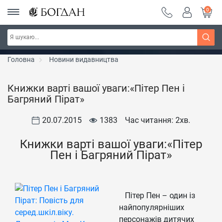
0
РОЗПРОДАЖ ~ 150 грн ~ 200 грн ~ 250 грн ~
Дізнатись більше
300 грн ~ РОЗПРОДАЖ
Головна
Новини видавництва
Книжки варті вашої уваги:«Пітер Пен і
Багряний Пірат»
20.07.2015
1383
Час читання: 2
хв.
Книжки варті вашої уваги:«Пітер
Пен і Багряний Пірат»
Пітер Пен – один із
найпопулярніших
персонажів дитячих