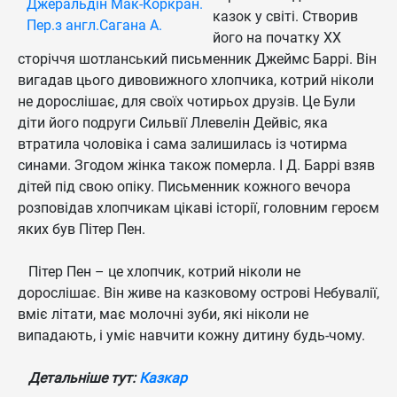
казок у світі. Створив
його на початку ХХ
сторіччя шотланський письменник Джеймс Баррі. Він
вигадав цього дивовижного хлопчика, котрий ніколи
не дорослішає, для своїх чотирьох друзів. Це Були
діти його подруги Сильвії Ллевелін Дейвіс, яка
втратила чоловіка і сама залишилась із чотирма
синами. Згодом жінка також померла. І Д. Баррі взяв
дітей під свою опіку. Письменник кожного вечора
розповідав хлопчикам цікаві історії, головним героєм
яких був Пітер Пен.
Пітер Пен – це хлопчик, котрий ніколи не
дорослішає. Він живе на казковому острові Небувалії,
вміє літати, має молочні зуби, які ніколи не
випадають, і уміє навчити кожну дитину будь-чому.
Детальніше тут:
Казкар