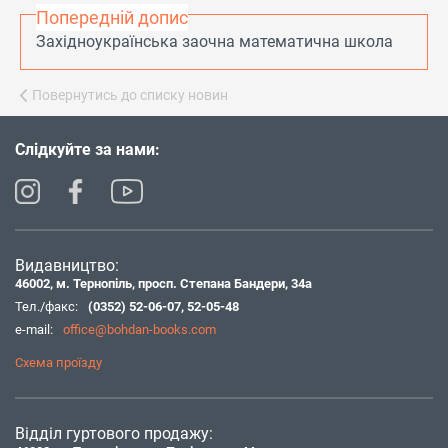
Попередній допис
Західноукраїнська заочна математична школа
Повернутись до списку новин
Слідкуйте за нами:
Видавництво:
46002, м. Тернопіль, просп. Степана Бандери, 34а
Тел./факс:
(0352) 52-06-07
,
52-05-48
e-mail:
office@bohdan-books.com
Схема проїзду
Відділ гуртового продажу: