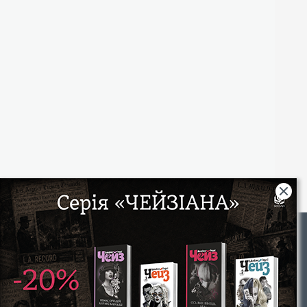
Rights
|
Інтернет-магазин «Видавництво Богдан»:
46018, м. Тернопіль, А/С 529
Тел.: (067) 350-18-70, (066) 727-17-62