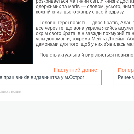
розкривається магічний світ. У книзі є дост
одержимих та магів — словом, усього, чим 
кожній книзі цього жанру є все й одразу.
Головні герої повісті — двоє братів, Алан та
все через те, що вона украла якийсь амулет 
окрім свого брата, він завжди похмурий та 
усім допомогти, зокрема Мей та Джеймі. Аб
демонами для того, щоб у них з’явилась маг
Повість актуальна й вирізняється новизною
Наступний допис
Попер
я працівників видавництва у м.Острог
Реценз
списку новин