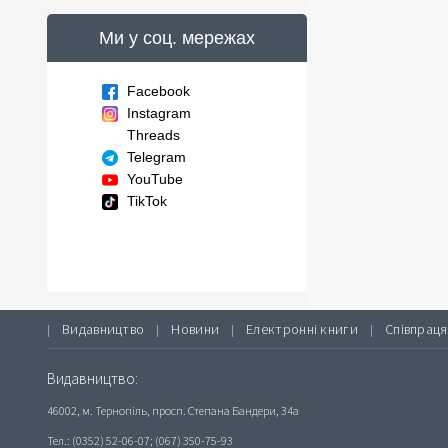
Ми у соц. мережах
Facebook
Instagram
Threads
Telegram
YouTube
TikTok
Видавництво
Новини
Електронні книги
Співпраця
|
|
|
|
Видавництво:
46002, м. Тернопіль, просп. Степана Бандери, 34а
Тел.: (0352) 52-06-07; (067) 350-75-93