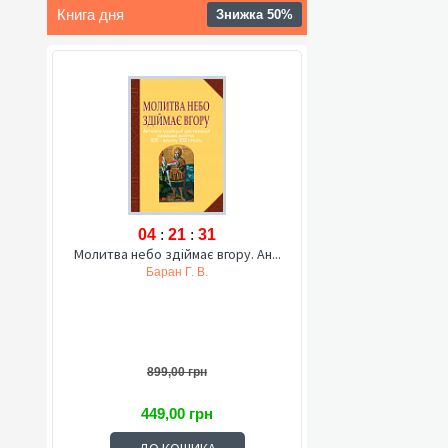
Книга дня
Знижка 50%
04
:
21
:
30
Молитва небо здіймає вгору. Ан...
Баран Г. В.
899,00 грн
449,00 грн