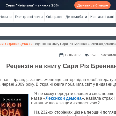
Серія "Чейзіана" ~ знижка 20%
Дізнатись більше
Новини
Електронні книги
Співпраця
Де придбати
Контактні дані
ни видавництва
Рецензія на книгу Сари Різ Бреннан «Лексикон демона
12.06.2017
1526
Час читан
Рецензія на книгу Сари Різ Бренн
нан – ірландська письменниця, автор підліткової літератури
 червні 2009 року. В Україні книга побачила світ у видавни
Я не можу передати словами своє перше в
назва
«
Лексикон демона
»
, навіяла страх 
питання: що ж за цим «ховається»?
На 232-ох сторінках цієї на перший погляд