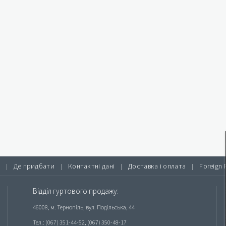
Де придбати
Контактні дані
Доставка і оплата
Foreign 
|
|
|
|
Відділ гуртового продажу:
46008, м. Тернопіль, вул. Подільська, 44
Тел.: (067) 351-44-52, (067) 350-48-17