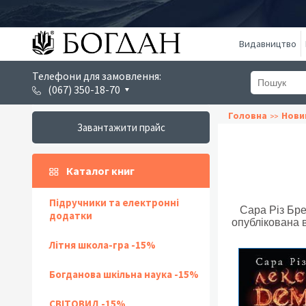
Видавництво
Телефони для замовлення:
(067) 350-18-70
Головна
Нови
Завантажити прайс
Каталог книг
Підручники та електронні
Сара Різ Брен
додатки
опублікована в
Літня школа-гра -15%
Богданова шкільна наука -15%
СВІТОВИД -15%