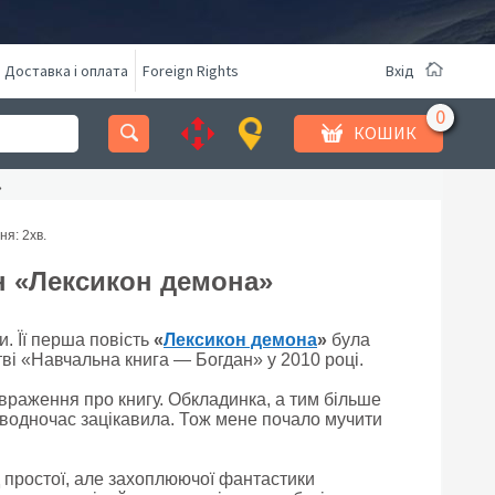
Доставка і оплата
Foreign Rights
Вхід
КОШИК
»
ня: 2
хв.
ан «Лексикон демона»
. Її перша повість
«
Лексикон демона
»
була
цтві «Навчальна книга — Богдан» у 2010 році.
раження про книгу. Обкладинка, а тим більше
і водночас зацікавила. Тож мене почало мучити
 простої, але захоплюючої фантастики