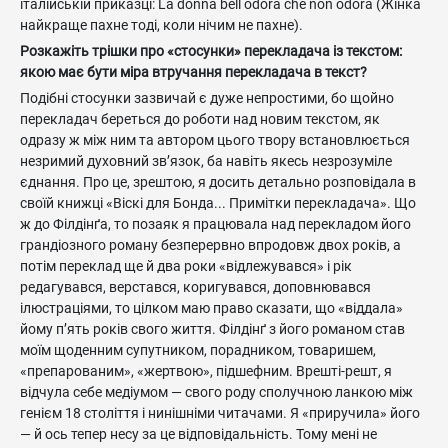
італійській приказці: La donna bell odora che non odora (Жінка
найкраще пахне тоді, коли нічим не пахне).
Розкажіть трішки про «стосунки» перекладача із текстом:
якою має бути міра втручання перекладача в текст?
Подібні стосунки зазвичай є дуже непростими, бо щойно
перекладач береться до роботи над новим текстом, як
одразу ж між ним та автором цього твору встановлюється
незримий духовний зв’язок, ба навіть якесь незрозуміле
єднання. Про це, зрештою, я досить детально розповідала в
своїй книжці «Віскі для Бонда... Примітки перекладача». Що
ж до Філдінґа, то позаяк я працювала над перекладом його
грандіозного роману безперервно впродовж двох років, а
потім переклад ще й два роки «відлежувався» і рік
редагувався, верстався, коригувався, доповнювався
ілюстраціями, то цілком маю право сказати, що «віддала»
йому п’ять років свого життя. Філдінґ з його романом став
моїм щоденним супутником, порадником, товаришем,
«препарованим», «жертвою», підшефним. Врешті-решт, я
відчула себе медіумом — свого роду сполучною ланкою між
генієм 18 століття і нинішніми читачами. Я «приручила» його
— й ось тепер несу за це відповідальність. Тому мені не