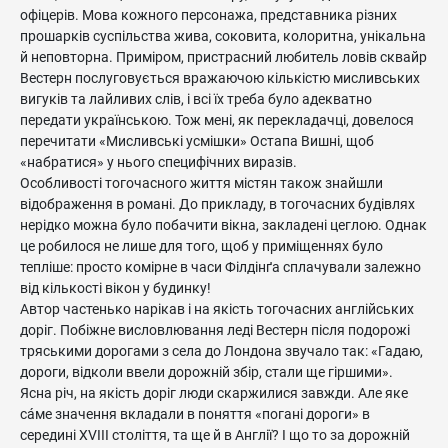
офіцерів. Мова кожного персонажа, представника різних
прошарків суспільства жива, соковита, колоритна, унікальна
й неповторна. Приміром, пристрасний любитель ловів сквайр
Вестерн послуговується вражаючою кількістю мисливських
вигуків та лайливих слів, і всі їх треба було адекватно
передати українською. Тож мені, як перекладачці, довелося
перечитати «Мисливські усмішки» Остапа Вишні, щоб
«набратися» у нього специфічних виразів.
Особливості тогочасного життя містян також знайшли
відображення в романі. До прикладу, в тогочасних будівлях
нерідко можна було побачити вікна, закладені цеглою. Однак
це робилося не лише для того, щоб у приміщеннях було
тепліше: просто комірне в часи Філдінґа сплачували залежно
від кількості вікон у будинку!
Автор частенько нарікав і на якість тогочасних англійських
доріг. Побіжне висловлювання леді Вестерн після подорожі
тряськими дорогами з села до Лондона звучало так: «Гадаю,
дороги, відколи ввели дорожній збір, стали ще гіршими».
Ясна річ, на якість доріг люди скаржилися завжди. Але яке
сáме значення вкладали в поняття «погані дороги» в
середині XVIII століття, та ще й в Англії? І що то за дорожній