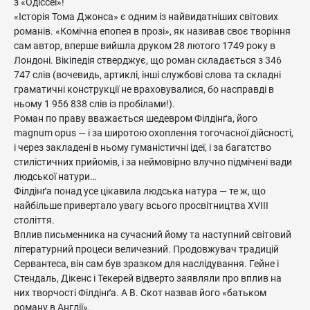
з «Одіссеї»!
«Історія Тома Джонса» є одним із найвидатніших світових
романів. «Комічна епопея в прозі», як називав своє творіння
сам автор, вперше вийшла друком 28 лютого 1749 року в
Лондоні. Вікіпедія стверджує, що роман складається з 346
747 слів (вочевидь, артиклі, інші службові слова та складні
граматичні конструкції не враховувалися, бо насправді в
ньому 1 956 838 слів із пробілами!).
Роман по праву вважається шедевром Філдінґа, його
magnum opus — і за широтою охоплення тогочасної дійсності,
і через закладені в ньому гуманістичні ідеї, і за багатство
стилістичних прийомів, і за неймовірно влучно підмічені вади
людської натури…
Філдінґа понад усе цікавила людська натура — те ж, що
найбільше привертало увагу всього просвітництва XVIII
століття.
Вплив письменника на сучасний йому та наступний світовий
літературний процеси величезний. Продовжувач традицій
Сервантеса, він сам був зразком для наслідування. Гейне і
Стендаль, Дікенс і Текерей відверто заявляли про вплив на
них творчості Філдінґа. А В. Скот назвав його «батьком
роману в Англії».