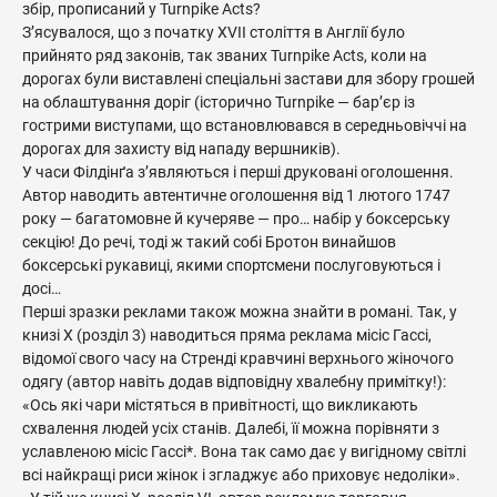
збір, прописаний у Turnpike Acts?
З’ясувалося, що з початку XVІІ століття в Англії було
прийнято ряд законів, так званих Turnpike Acts, коли на
дорогах були виставлені спеціальні застави для збору грошей
на облаштування доріг (історично Turnpike — бар’єр із
гострими виступами, що встановлювався в середньовіччі на
дорогах для захисту від нападу вершників).
У часи Філдінґа з’являються і перші друковані оголошення.
Автор наводить автентичне оголошення від 1 лютого 1747
року — багатомовне й кучеряве — про… набір у боксерську
секцію! До речі, тоді ж такий собі Бротон винайшов
боксерські рукавиці, якими спортсмени послуговуються і
досі…
Перші зразки реклами також можна знайти в романі. Так, у
книзі Х (розділ 3) наводиться пряма реклама місіс Гассі,
відомої свого часу на Стренді кравчині верхнього жіночого
одягу (автор навіть додав відповідну хвалебну примітку!):
«Ось які чари містяться в привітності, що викликають
схвалення людей усіх станів. Далебі, її можна порівняти з
уславленою місіс Гассі*. Вона так само дає у вигідному світлі
всі найкращі риси жінок і згладжує або приховує недоліки».