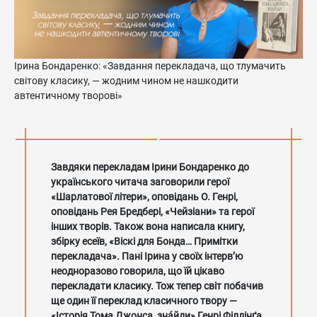
Ірина Бондаренко: «Завдання перекладача, що тлумачить
світову класику, — жодним чином не нашкодити
автентичному творові»
Завдяки перекладам Ірини Бондаренко до
українського читача заговорили герої
«Шарлатової літери», оповідань О. Генрі,
оповідань Рея Бредбері, «Чейзіани» та герої
інших творів. Також вона написала книгу,
збірку есеїв, «Віскі для Бонда… Примітки
перекладача». Пані Ірина у своїх інтерв’ю
неодноразово говорила, що їй цікаво
перекладати класику. Тож тепер світ побачив
ще один її переклад класичного твору —
«Історія Тома Джонса, знáйди» Генрі Філдінґа.