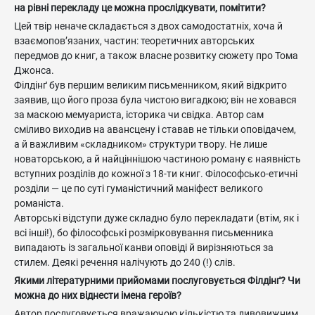
на рівні перекладу це можна прослідкувати, помітити?
Цей твір неначе складається з двох самодостатніх, хоча й
взаємопов’язаних, частин: теоретичних авторських
передмов до книг, а також власне розвитку сюжету про Тома
Джонса.
Філдінґ був першим великим письменником, який відкрито
заявив, що його проза була чистою вигадкою; він не ховався
за маскою мемуариста, історика чи свідка. Автор сам
сміливо виходив на авансцену і ставав не тільки оповідачем,
а й важливим «складником» структури твору. Не лише
новаторською, а й найціннішою частиною роману є наявність
вступних розділів до кожної з 18-ти книг. Філософсько-етичні
розділи — це по суті гуманістичний маніфест великого
романіста.
Авторські відступи дуже складно було перекладати (втім, як і
всі інші!), бо філософські розмірковування письменника
випадають із загальної канви оповіді й вирізняються за
стилем. Деякі речення налічують до 240 (!) слів.
Якими літературними прийомами послуговується Філдінґ? Чи
можна до них віднести імена героїв?
Автор послуговується вражаючою кількістю та дивовижним