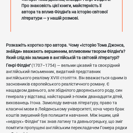
Про знаковість цієї книги, майстерність її
автора та вплив Філдінґа на історію світової
літератури — у нашій розмові.
Розкажіть коротко про автора. Чому «Історію Тома Джонса,
знáйди» вважають вершинним, впливовим твором Філдінґа?
Який слід він залишив в англійській та світовій літературі?
Генрі Філдінґ
(1707–1754) — вельми цікавий та своєрідний
англійський письменник, видатний представник
англійського реалізму XVIII століття. Він вважається одним із
засновників європейського реалістичного роману. Є
нащадком давнього, але збіднілого дворянського роду, син
генерала у відставці, найстарший з-поміж дванадцяти дітей,
вихованець Ітона. Замолоду вивчав літературу, право та
класичні мови в Лейденському університеті, хоча через брак
коштів змушений був полишити навчання. Між іншим, цей
«недоук» Філдінґ так знав латину та давньогрецьку, що зміг
помітити пропущені англійським перекладачем Гомера рядки