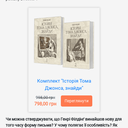
Комплект "Історія Тома
Джонса, знайди"
998,00 грн
Переглянути
798,00 грн
Чи можна стверджувати, що Генрі Філдінґ винайшов нову для
того часу форму письма? У чому полягає її особливість? Як