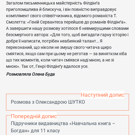
Загалом письменницька майстерність Філдінґа
приголомшлива й блискуча, і він повністю виправдовує
комплімент свого співвітчизника, відомого романіста Т.
Смолетта: «Геній Сервантеса перейшов до романів Філдінґа».
А завершити нашу розмову хотілося б невмирущими словами
безсмертного автора: «Для того, щоб вигадати гарну історію і
добре її написати, потрібен неабиякий талант… Я
переконаний, що ніколи не змушу свого читача щиро
сміятися, якщо сам при цьому не реготав — за винятком хіба
що тих моментів, коли читач сміявся наді мною, а не зі
мною». Так от, Генрі Філдінґу вдалося усе.
Розмовляла Олена Буда
Наступний допис
Розмова з Олександрою ШУТКО
Попередній допис
Підручники видавництва «Навчальна книга –
Богдан» для 11 класу