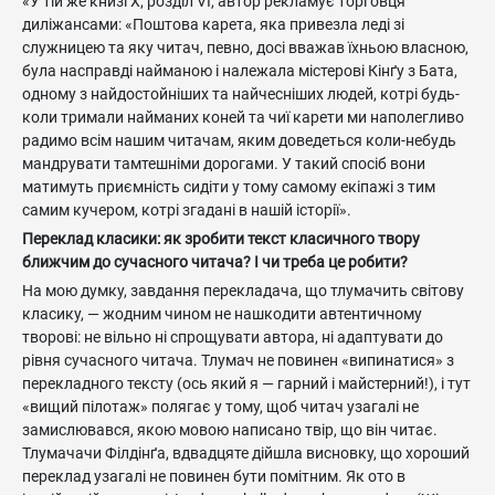
«У тій же книзі Х, розділ VI, автор рекламує торговця
диліжансами: «Поштова карета, яка привезла леді зі
служницею та яку читач, певно, досі вважав їхньою власною,
була насправді найманою і належала містерові Кінґу з Бата,
одному з найдостойніших та найчесніших людей, котрі будь-
коли тримали найманих коней та чиї карети ми наполегливо
радимо всім нашим читачам, яким доведеться коли-небудь
мандрувати тамтешніми дорогами. У такий спосіб вони
матимуть приємність сидіти у тому самому екіпажі з тим
самим кучером, котрі згадані в нашій історії».
Переклад класики: як зробити текст класичного твору
ближчим до сучасного читача? І чи треба це робити?
На мою думку, завдання перекладача, що тлумачить світову
класику, — жодним чином не нашкодити автентичному
творові: не вільно ні спрощувати автора, ні адаптувати до
рівня сучасного читача. Тлумач не повинен «випинатися» з
перекладного тексту (ось який я — гарний і майстерний!), і тут
«вищий пілотаж» полягає у тому, щоб читач узагалі не
замислювався, якою мовою написано твір, що він читає.
Тлумачачи Філдінґа, вдвадцяте дійшла висновку, що хороший
переклад узагалі не повинен бути помітним. Як ото в