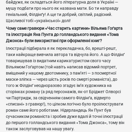
байдуже, як складеться його літературна доля в Україні —
мушу подбати про нього як названа мати. Бо ти направду
геніальний, Філдінґу! А ще ти добрий, світлий, радісний.
Щасливої тобі «української» долі!
Чому саме гравюри «Час старить картини» Вільяма Гоґарта
та ілюстрація Яна Пунта до голландського видання «Тома
Джонса» були використані при оформленні книг?
Ілюстрації підбирала я як перекладачка, бо, врешті-решт,
таки найкраще вивчила автора та відчула його. А що Філдінґ
товаришував із видатним карикатуристом свого часу
Вільямом Гоґартом (той навіть написав відомий портрет,
вміщений у нашому двотомнику, з пам’яті — з посмертної
маски-зліпка — через шість років по смерті романіста), до
того ж Філдінґ неодноразово згадує ім’я художника на
сторінках роману (а ряд персонажів, як-от Бріджет Олворсі
чи Партридж, за свідченням самого Філдінґа, відверто
«списані» з гравюр!), то цілком логічно було проілюструвати
роман саме його роботами. Нідерландець Ян Пунт був
сучасником романіста і зробив дуже вдалі й точні ілюстрації
до першого голландського видання «Тома Джонса», тому він
також заслуговував на нашу увагу.