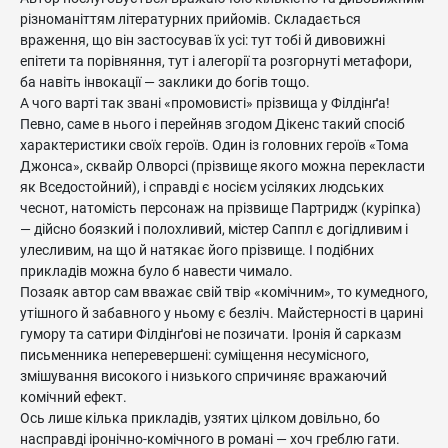
різноманіттям літературних прийомів. Складається
враження, що він застосував їх усі: тут тобі й дивовижні
епітети та порівняння, тут і алегорії та розгорнуті метафори,
ба навіть інвокації — заклики до богів тощо.
А чого варті так звані «промовисті» прізвища у Філдінґа!
Певно, саме в нього і перейняв згодом Дікенс такий спосіб
характеристики своїх героїв. Один із головних героїв «Тома
Джонса», сквайр Олворсі (прізвище якого можна перекласти
як Вседостойний), і справді є носієм усіляких людських
чеснот, натомість персонаж на прізвище Партридж (куріпка)
— дійсно боязкий і полохливий, містер Саппл є догідливим і
улесливим, на що й натякає його прізвище. І подібних
прикладів можна було б навести чимало.
Позаяк автор сам вважає свій твір «комічним», то кумедного,
утішного й забавного у ньому є безліч. Майстерності в царині
гумору та сатири Філдінґові не позичати. Іронія й сарказм
письменника неперевершені: суміщення несумісного,
змішування високого і низького спричиняє вражаючий
комічний ефект.
Ось лише кілька прикладів, узятих цілком довільно, бо
насправді іронічно-комічного в романі — хоч греблю гати.