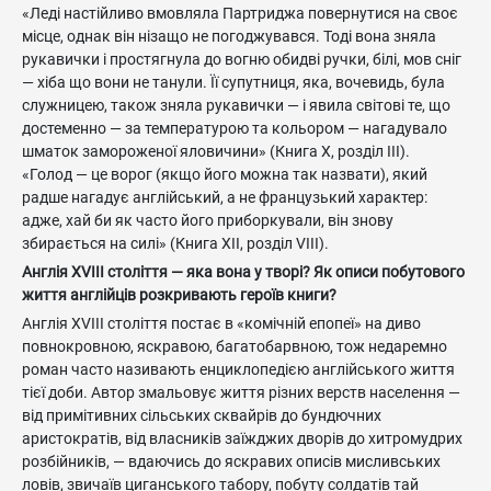
«Леді настійливо вмовляла Партриджа повернутися на своє
місце, однак він нізащо не погоджувався. Тоді вона зняла
рукавички і простягнула до вогню обидві ручки, білі, мов сніг
— хіба що вони не танули. Її супутниця, яка, вочевидь, була
служницею, також зняла рукавички — і явила світові те, що
достеменно — за температурою та кольором — нагадувало
шматок замороженої яловичини» (Книга Х, розділ ІІІ).
«Голод — це ворог (якщо його можна так назвати), який
радше нагадує англійський, а не французький характер:
адже, хай би як часто його приборкували, він знову
збирається на силі» (Книга ХІІ, розділ VІІІ).
Англія XVIII століття — яка вона у творі? Як описи побутового
життя англійців розкривають героїв книги?
Англія XVIII століття постає в «комічній епопеї» на диво
повнокровною, яскравою, багатобарвною, тож недаремно
роман часто називають енциклопедією англійського життя
тієї доби. Автор змальовує життя різних верств населення —
від примітивних сільських сквайрів до бундючних
аристократів, від власників заїжджих дворів до хитромудрих
розбійників, — вдаючись до яскравих описів мисливських
ловів, звичаїв циганського табору, побуту солдатів тай