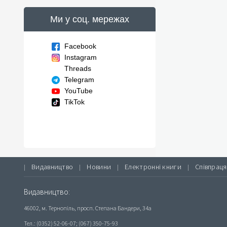
Ми у соц. мережах
Facebook
Instagram
Threads
Telegram
YouTube
TikTok
Видавництво
Новини
Електронні книги
Співпраця
|
|
|
|
Видавництво:
46002, м. Тернопіль, просп. Степана Бандери, 34а
Тел.: (0352) 52-06-07; (067) 350-75-93