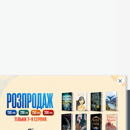
Rights
|
Інтернет-магазин «Видавництво Богдан»:
46018, м. Тернопіль, А/С 529
Тел.: (067) 350-18-70, (066) 727-17-62