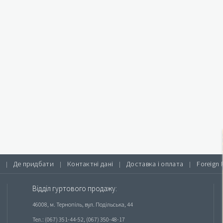
Де придбати
Контактні дані
Доставка і оплата
Foreign 
|
|
|
|
Відділ гуртового продажу:
46008, м. Тернопіль, вул. Подільська, 44
Тел.: (067) 351-44-52, (067) 350-48-17