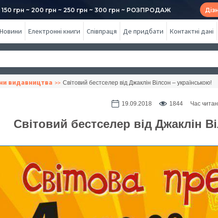
50 грн ~ 200 грн ~ 250 грн ~ 300 грн ~ РОЗПРОДАЖ
Діз
Новини
Електронні книги
Співпраця
Де придбати
Контактні дані
ни видавництва
Світовий бестселер від Джаклін Вілсон – українською!
19.09.2018
1844
Час читан
Світовий бестселер від Джаклін В