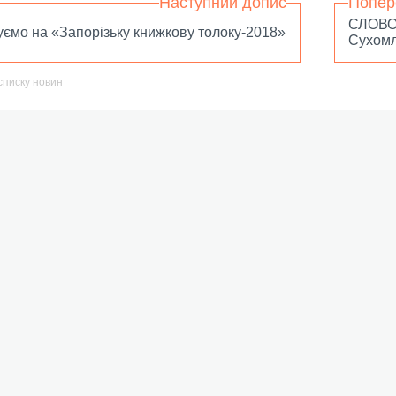
Наступний допис
Попер
СЛОВО 
ємо на «Запорізьку книжкову толоку-2018»
Сухомл
списку новин