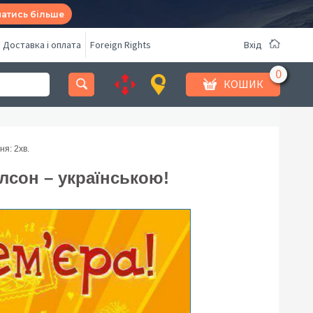
натись більше
Доставка і оплата
Foreign Rights
Вхід
КОШИК
ня: 2
хв.
ілсон – українською!