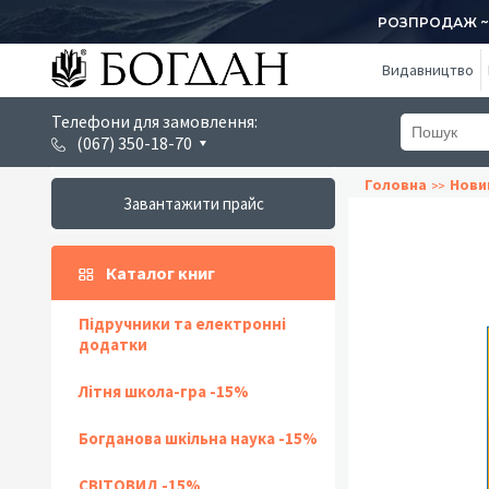
РОЗПРОДАЖ ~ 1
Видавництво
Телефони для замовлення:
(067) 350-18-70
Головна
Нови
Завантажити прайс
Каталог книг
Підручники та електронні
додатки
Літня школа-гра -15%
Богданова шкільна наука -15%
СВІТОВИД -15%