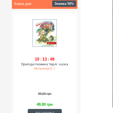
Книга дня
Знижка 50%
10
:
13
:
48
Пригоди гномика Чарлі : казка
Мельничук Б. І.
99,00 грн
49,00 грн