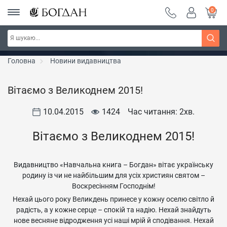
0
Серія "Вандербікери" ~ знижка 25%
Дізнатись більше
Головна
Новини видавництва
Вітаємо з Великоднем 2015!
10.04.2015
1424
Час читання: 2
хв.
Вітаємо з Великоднем 2015!
Видавництво «Навчальна книга – Богдан» вітає українську
родину із чи не найбільшим для усіх християн святом –
Воскресінням Господнім!
Нехай цього року Великдень принесе у кожну оселю світло й
радість, а у кожне серце – спокій та надію. Нехай знайдуть
нове весняне відродження усі наші мрій й сподівання. Нехай