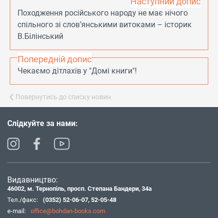
Наступний допис
Походження російського народу не має нічого
спільного зі слов’янськими витоками – історик
В.Білінський
Попередній допис
Чекаємо дітлахів у "Домі книги"!
Повернутись до списку новин
Слідкуйте за нами:
Видавництво:
46002, м. Тернопіль, просп. Степана Бандери, 34а
Тел./факс:
(0352) 52-06-07
,
52-05-48
e-mail:
office@bohdan-books.com