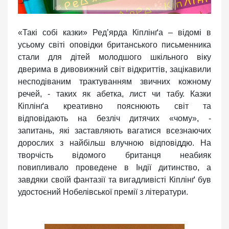
«Такі собі казки» Ред’ярда Кіплінґа – відомі в
усьому світі оповідки британського письменника
стали для дітей молодшого шкільного віку
дверима в дивовижний світ відкриттів, зацікавили
несподіваним трактуванням звичних кожному
речей, - таких як абетка, лист чи табу. Казки
Кіплінґа креативно пояснюють світ та
відповідають на безліч дитячих «чому», -
запитань, які заставляють вагатися всезнаючих
дорослих з найбільш влучною відповіддю. На
творчість відомого британця неабияк
повипливало проведене в Індії дитинство, а
завдяки своїй фантазії та вигадливісті Кіплінґ був
удостоєний Нобелівської премії з літератури.