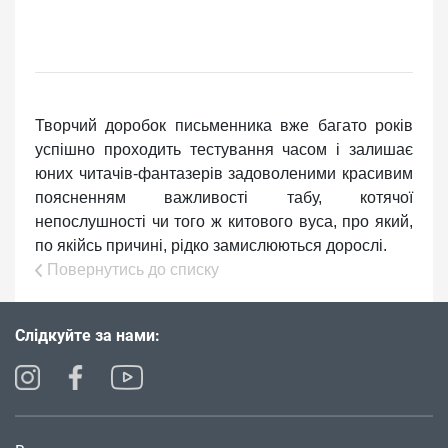
Творчий доробок письменника вже багато років
успішно проходить тестування часом і залишає
юних читачів-фантазерів задоволеними красивим
поясненням важливості табу, котячої
непослушності чи того ж китового вуса, про який,
по якійсь причині, рідко замислюються дорослі.
Повернутись до списку
Слідкуйте за нами: