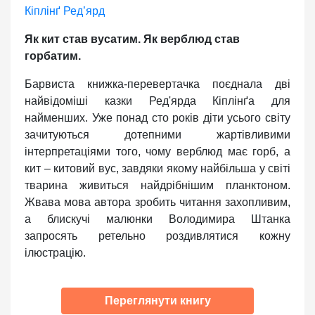
Кіплінґ Ред’ярд
Як кит став вусатим. Як верблюд став
горбатим.
Барвиста книжка-перевертачка поєднала дві
найвідоміші казки Ред'ярда Кіплінґа для
найменших. Уже понад сто років діти усього світу
зачитуються дотепними жартівливими
інтерпретаціями того, чому верблюд має горб, а
кит – китовий вус, завдяки якому найбільша у світі
тварина живиться найдрібнішим планктоном.
Жвава мова автора зробить читання захопливим,
а блискучі малюнки Володимира Штанка
запросять ретельно роздивлятися кожну
ілюстрацію.
Переглянути книгу