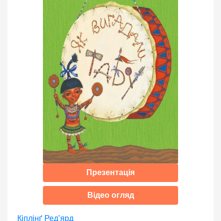
Презентація
Відео огляд
Кіплінґ Ред’ярд