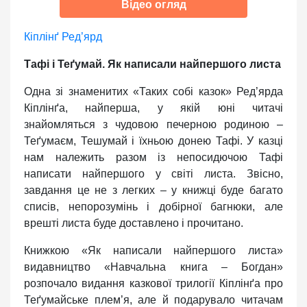
Відео огляд
Кіплінґ Ред’ярд
Тафі і Теґумай. Як написали найпершого листа
Одна зі знаменитих «Таких собі казок» Ред’ярда
Кіплінґа, найперша, у якій юні читачі
знайомляться з чудовою печерною родиною –
Теґумаєм, Тешумай і їхньою донею Тафі. У казці
нам належить разом із непосидючою Тафі
написати найпершого у світі листа. Звісно,
завдання це не з легких – у книжці буде багато
списів, непорозумінь і добірної багнюки, але
врешті листа буде доставлено і прочитано.
Книжкою «Як написали найпершого листа»
видавництво «Навчальна книга – Богдан»
розпочало видання казкової трилогії Кіплінґа про
Теґумайське плем’я, але й подарувало читачам