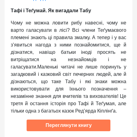
Тафі і Теґумай. Як вигадали Табу
Чому не можна ловити рибу навесні, чому не
варто галасувати в лісі? Всі члени Теґумаєвого
племені знають ці правила змалку. А тепер і у вас
з’явиться нагода з ними познайомитися, ще й
дізнатися, навіщо батьки іноді просять не
витріщатися на незнайомців і не
галасувати.Маленькі читачі не лише поринуть у
загадковий і казковий світ печерних людей, але й
дізнаються, що таке Табу і які знаки можна
використовувати для їхнього позначення –
незамінне знання для вчителів та вихователів! Це
третя й остання історія про Тафі й Теґумая, але
тільки одна з багатьох казок Ред’ярда Кіплінґа.
Переглянути книгу