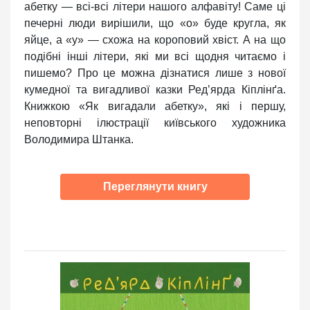
абетку — всі-всі літери нашого алфавіту! Саме ці
печерні люди вирішили, що «о» буде кругла, як
яйце, а «у» — схожа на короповий хвіст. А на що
подібні інші літери, які ми всі щодня читаємо і
пишемо? Про це можна дізнатися лише з нової
кумедної та вигадливої казки Ред’ярда Кіплінґа.
Книжкою «Як вигадали абетку», які і першу,
неповторні ілюстрації київського художника
Володимира Штанка.
Переглянути книгу