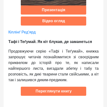
Презентація
Відео огляд
Кіплінґ Ред’ярд
Тафі і Теґумай. Як кіт блукав, де заманеться
Продовжуючи серію «Тафі і Теґумай», книжка
запрошує читачів познайомитися зі своєрідним
приквелом до історій про те, як написали
найпершого листа, вигадали абетку і табу та
розповість, як дикі тварини стали свійськими, а кіт
так і залишився диким-предиким.
Переглянути книгу