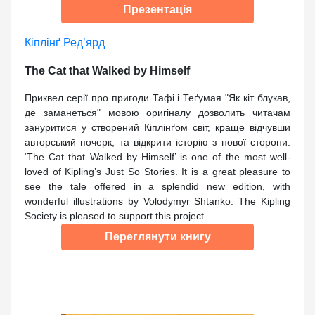
Презентація
Кіплінґ Ред’ярд
The Cat that Walked by Himself
Приквел серії про пригоди Тафі і Теґумая "Як кіт блукав,
де заманеться" мовою оригіналу дозволить читачам
зануритися у створений Кіплінґом світ, краще відчувши
авторський почерк, та відкрити історію з нової сторони.
‘The Cat that Walked by Himself’ is one of the most well-
loved of Kipling’s Just So Stories. It is a great pleasure to
see the tale offered in a splendid new edition, with
wonderful illustrations by Volodymyr Shtanko. The Kipling
Society is pleased to support this project.
Переглянути книгу