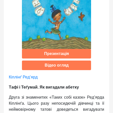
Презентація
Відео огляд
Кіплінґ Ред’ярд
Тафі і Теґумай. Як вигадали абетку
Друга зі знаменитих «Таких собі казок» Ред’ярда
Кіплінґа. Цього разу непосидючій дівчинці та її
неймовірному татові доведеться вигадувати