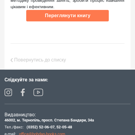
методику проведення занять, зробити процес навчання
цікавим і ефективним.
Переглянути книгу
Повернутись до списку
Слідкуйте за нами:
Видавництво:
46002, м. Тернопіль, просп. Степана Бандери, 34а
Тел./факс:
(0352) 52-06-07
,
52-05-48
e-mail:
office@bohdan-books.com