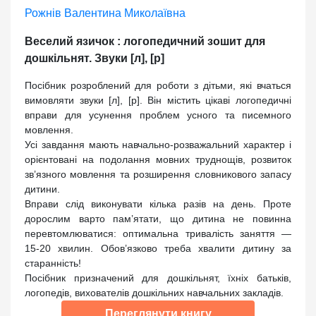
Рожнів Валентина Миколаївна
Веселий язичок : логопедичний зошит для
дошкільнят. Звуки [л], [р]
Посібник розроблений для роботи з дітьми, які вчаться
вимовляти звуки [л], [р]. Він містить цікаві логопедичні
вправи для усунення проблем усного та писемного
мовлення.
Усі завдання мають навчально-розважальний характер і
орієнтовані на подолання мовних труднощів, розвиток
зв’язного мовлення та розширення словникового запасу
дитини.
Вправи слід виконувати кілька разів на день. Проте
дорослим варто пам’ятати, що дитина не повинна
перевтомлюватися: оптимальна тривалість заняття —
15-20 хвилин. Обов’язково треба хвалити дитину за
старанність!
Посібник призначений для дошкільнят, їхніх батьків,
логопедів, вихователів дошкільних навчальних закладів.
Переглянути книгу