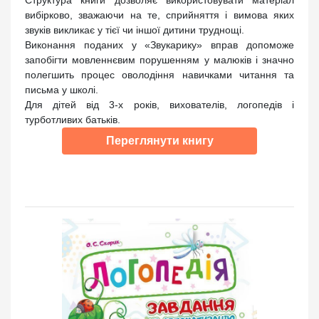
Структура книги дозволяє використовувати матеріал
вибірково, зважаючи на те, сприйняття і вимова яких
звуків викликає у тієї чи іншої дитини труднощі.
Виконання поданих у «Звукарику» вправ допоможе
запобігти мовленнєвим порушенням у малюків і значно
полегшить процес оволодіння навичками читання та
письма у школі.
Для дітей від 3-х років, вихователів, логопедів і
турботливих батьків.
Переглянути книгу