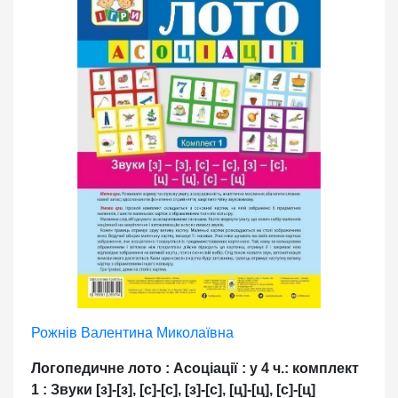
Рожнів Валентина Миколаївна
Логопедичне лото : Асоціації : у 4 ч.: комплект
1 : Звуки [з]-[з], [с]-[с], [з]-[с], [ц]-[ц], [с]-[ц]