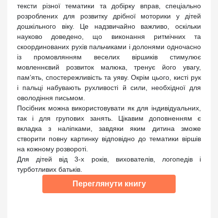
тексти різної тематики та добірку вправ, спеціально
розроблених для розвитку дрібної моторики у дітей
дошкільного віку. Це надзвичайно важливо, оскільки
науково доведено, що виконання ритмічних та
скоординованих рухів пальчиками і долонями одночасно
із промовлянням веселих віршиків стимулює
мовленнєвий розвиток малюка, тренує його увагу,
пам’ять, спостережливість та уяву. Окрім цього, кисті рук
і пальці набувають рухливості й сили, необхідної для
оволодіння письмом.
Посібник можна використовувати як для індивідуальних,
так і для групових занять. Цікавим доповненням є
вкладка з наліпками, завдяки яким дитина зможе
створити повну картинку відповідно до тематики віршів
на кожному розвороті.
Для дітей від 3-х років, вихователів, логопедів і
турботливих батьків.
Переглянути книгу