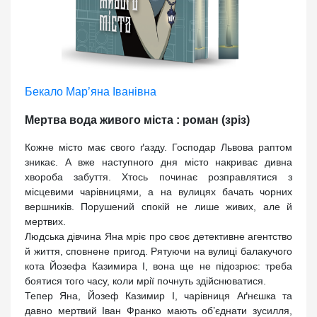
Бекало Мар’яна Іванівна
Мертва вода живого міста : роман (зріз)
Кожне місто має свого ґазду. Господар Львова раптом
зникає. А вже наступного дня місто накриває дивна
хвороба забуття. Хтось починає розправлятися з
місцевими чарівницями, а на вулицях бачать чорних
вершників. Порушений спокій не лише живих, але й
мертвих.
Людська дівчина Яна мріє про своє детективне агентство
й життя, сповнене пригод. Рятуючи на вулиці балакучого
кота Йозефа Казимира І, вона ще не підозрює: треба
боятися того часу, коли мрії почнуть здійснюватися.
Тепер Яна, Йозеф Казимир І, чарівниця Аґнєшка та
давно мертвий Іван Франко мають об’єднати зусилля,