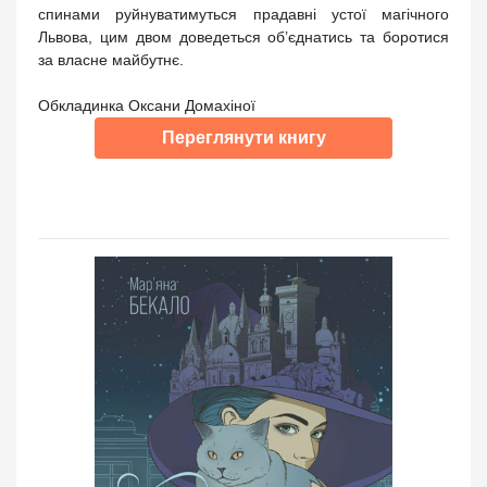
спинами руйнуватимуться прадавні устої магічного
Львова, цим двом доведеться об’єднатись та боротися
за власне майбутнє.
Обкладинка Оксани Домахіної
Переглянути книгу