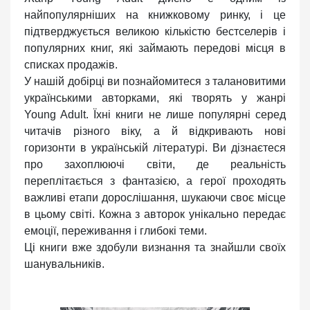
найпопулярніших на книжковому ринку, і це
підтверджується великою кількістю бестселерів і
популярних книг, які займають передові місця в
списках продажів.
У нашій добірці ви познайомитеся з талановитими
українськими авторками, які творять у жанрі
Young Adult. Їхні книги не лише популярні серед
читачів різного віку, а й відкривають нові
горизонти в українській літературі. Ви дізнаєтеся
про захоплюючі світи, де реальність
переплітається з фантазією, а герої проходять
важливі етапи дорослішання, шукаючи своє місце
в цьому світі. Кожна з авторок унікально передає
емоції, переживання і глибокі теми.
Ці книги вже здобули визнання та знайшли своїх
шанувальників.