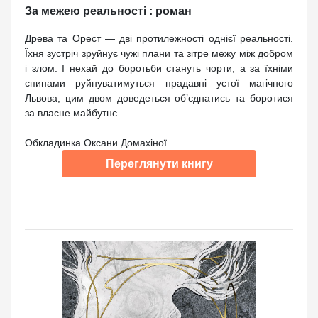
За межею реальності : роман
Древа та Орест — дві протилежності однієї реальності.
Їхня зустріч зруйнує чужі плани та зітре межу між добром
і злом. І нехай до боротьби стануть чорти, а за їхніми
спинами руйнуватимуться прадавні устої магічного
Львова, цим двом доведеться об’єднатись та боротися
за власне майбутнє.
Обкладинка Оксани Домахіної
Переглянути книгу