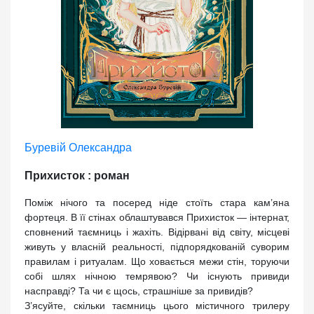
Буревій Олександра
Прихисток : роман
Поміж нічого та посеред ніде стоїть стара кам’яна
фортеця. В її стінах облаштувався Прихисток — інтернат,
сповнений таємниць і жахіть. Відірвані від світу, місцеві
живуть у власній реальності, підпорядкованій суворим
правилам і ритуалам. Що ховається межи стін, торуючи
собі шлях нічною темрявою? Чи існують привиди
насправді? Та чи є щось, страшніше за привидів?
З’ясуйте, скільки таємниць цього містичного трилеру