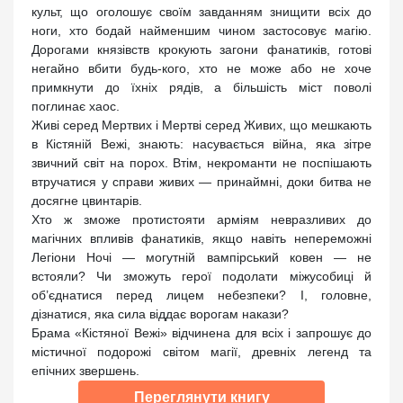
культ, що оголошує своїм завданням знищити всіх до
ноги, хто бодай найменшим чином застосовує магію.
Дорогами князівств крокують загони фанатиків, готові
негайно вбити будь-кого, хто не може або не хоче
примкнути до їхніх рядів, а більшість міст поволі
поглинає хаос.
Живі серед Мертвих і Мертві серед Живих, що мешкають
в Кістяній Вежі, знають: насувається війна, яка зітре
звичний світ на порох. Втім, некроманти не поспішають
втручатися у справи живих — принаймні, доки битва не
досягне цвинтарів.
Хто ж зможе протистояти арміям невразливих до
магічних впливів фанатиків, якщо навіть непереможні
Легіони Ночі — могутній вампірський ковен — не
встояли? Чи зможуть герої подолати міжусобиці й
об’єднатися перед лицем небезпеки? І, головне,
дізнатися, яка сила віддає ворогам накази?
Брама «Кістяної Вежі» відчинена для всіх і запрошує до
містичної подорожі світом магії, древніх легенд та
епічних звершень.
Переглянути книгу