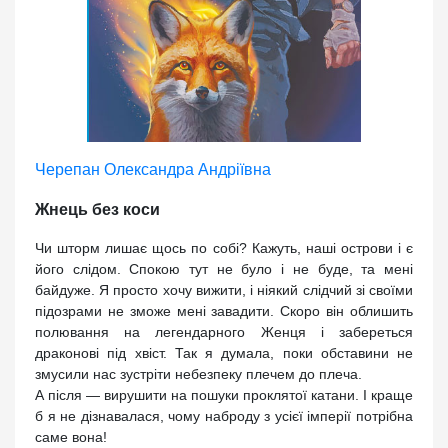
Черепан Олександра Андріївна
Жнець без коси
Чи шторм лишає щось по собі? Кажуть, наші острови і є
його слідом. Спокою тут не було і не буде, та мені
байдуже. Я просто хочу вижити, і ніякий слідчий зі своїми
підозрами не зможе мені завадити. Скоро він облишить
полювання на легендарного Женця і забереться
драконові під хвіст. Так я думала, поки обставини не
змусили нас зустріти небезпеку плечем до плеча.
А після — вирушити на пошуки проклятої катани. І краще
б я не дізнавалася, чому наброду з усієї імперії потрібна
саме вона!