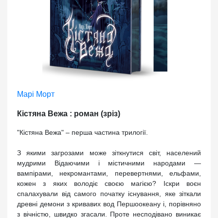
Марі Морт
Кістяна Вежа : роман (зріз)
"Кістяна Вежа" – перша частина трилогії.
З якими загрозами може зіткнутися світ, населений
мудрими Відаючими і містичними народами —
вампірами, некромантами, перевертнями, ельфами,
кожен з яких володіє своєю магією? Іскри воєн
спалахували від самого початку існування, яке зіткали
древні демони з кривавих вод Першоокеану і, порівняно
з вічністю, швидко згасали. Проте несподівано виникає