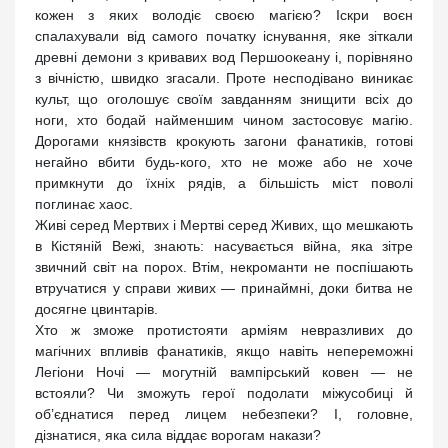
кожен з яких володіє своєю магією? Іскри воєн
спалахували від самого початку існування, яке зіткали
древні демони з кривавих вод Першоокеану і, порівняно
з вічністю, швидко згасали. Проте несподівано виникає
культ, що оголошує своїм завданням знищити всіх до
ноги, хто бодай найменшим чином застосовує магію.
Дорогами князівств крокують загони фанатиків, готові
негайно вбити будь-кого, хто не може або не хоче
примкнути до їхніх рядів, а більшість міст поволі
поглинає хаос.
Живі серед Мертвих і Мертві серед Живих, що мешкають
в Кістяній Вежі, знають: насувається війна, яка зітре
звичний світ на порох. Втім, некроманти не поспішають
втручатися у справи живих — принаймні, доки битва не
досягне цвинтарів.
Хто ж зможе протистояти арміям невразливих до
магічних впливів фанатиків, якщо навіть непереможні
Легіони Ночі — могутній вампірський ковен — не
встояли? Чи зможуть герої подолати міжусобиці й
об’єднатися перед лицем небезпеки? І, головне,
дізнатися, яка сила віддає ворогам накази?