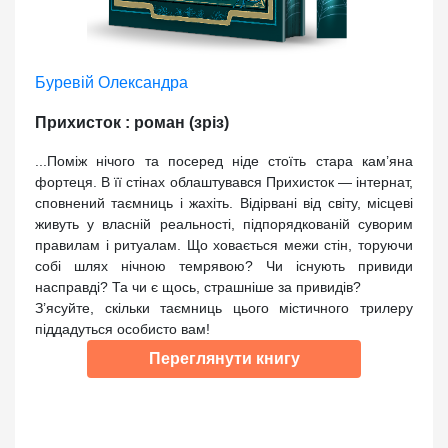
Буревій Олександра
Прихисток : роман (зріз)
...Поміж нічого та посеред ніде стоїть стара кам’яна
фортеця. В її стінах облаштувався Прихисток — інтернат,
сповнений таємниць і жахіть. Відірвані від світу, місцеві
живуть у власній реальності, підпорядкованій суворим
правилам і ритуалам. Що ховається межи стін, торуючи
собі шлях нічною темрявою? Чи існують привиди
насправді? Та чи є щось, страшніше за привидів?
З’ясуйте, скільки таємниць цього містичного трилеру
піддадуться особисто вам!
Переглянути книгу