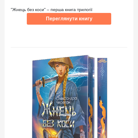
"Жнець без коси" – перша книга трилогії
Переглянути книгу