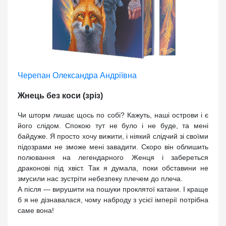
Черепан Олександра Андріївна
Жнець без коси (зріз)
Чи шторм лишає щось по собі? Кажуть, наші острови і є
його слідом. Спокою тут не було і не буде, та мені
байдуже. Я просто хочу вижити, і ніякий слідчий зі своїми
підозрами не зможе мені завадити. Скоро він облишить
полювання на легендарного Женця і забереться
драконові під хвіст. Так я думала, поки обставини не
змусили нас зустріти небезпеку плечем до плеча.
А після — вирушити на пошуки проклятої катани. І краще
б я не дізнавалася, чому наброду з усієї імперії потрібна
саме вона!