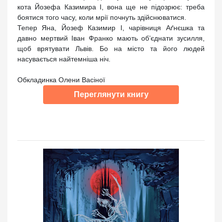
кота Йозефа Казимира І, вона ще не підозрює: треба
боятися того часу, коли мрії почнуть здійснюватися.
Тепер Яна, Йозеф Казимир І, чарівниця Аґнєшка та
давно мертвий Іван Франко мають об’єднати зусилля,
щоб врятувати Львів. Бо на місто та його людей
насувається найтемніша ніч.
Обкладинка Олени Васіної
Переглянути книгу