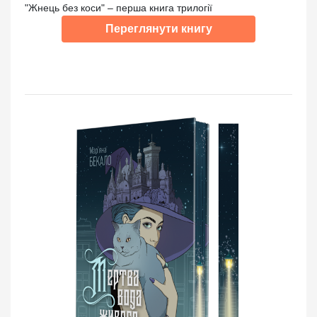
"Жнець без коси" – перша книга трилогії
Переглянути книгу