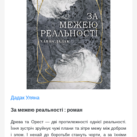
Дадак Уляна
За межею реальності : роман
Древа та Орест — дві протилежності однієї реальності.
Їхня зустріч зруйнує чужі плани та зітре межу між добром
і злом. І нехай до боротьби стануть чорти, а за їхніми