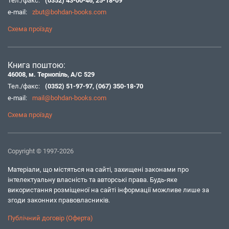
Тел./факс:
(0352) 43-00-46
,
25-18-09
e-mail:
zbut@bohdan-books.com
Схема проїзду
Книга поштою:
46008, м. Тернопіль, А/С 529
Тел./факс:
(0352) 51-97-97
,
(067) 350-18-70
e-mail:
mail@bohdan-books.com
Схема проїзду
Copyright © 1997-2026
Матеріали, що містяться на сайті, захищені законами про
інтелектуальну власність та авторські права. Будь-яке
використання розміщеної на сайті інформації можливе лише за
згоди законних правовласників.
Публічний договір (Оферта)