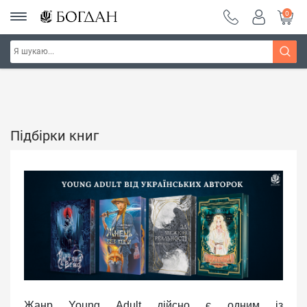
0
Головна
Підбірки книг
Підбірки книг
Жанр Young Adult дійсно є одним із