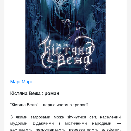
Марі Морт
Кістяна Вежа : роман
"Кістяна Вежа" – перша частина трилогії.
З якими загрозами може зіткнутися світ, населений
мудрими Відаючими і містичними народами —
вампірами, некромантами, перевертнями, ельфами,