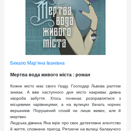
Бекало Мар’яна Іванівна
Мертва вода живого міста : роман
Кожне місто має свого ґазду. Господар Львова раптом
зникає. А вже наступного дня місто накриває дивна
хвороба забуття. Хтось починає розправлятися з
місцевими чарівницями, а на вулицях бачать чорних
вершників. Порушений спокій не лише живих, але й
мертвих.
Людська дівчина Яна мріє про своє детективне агентство
й життя, сповнене пригод. Рятуючи на вулиці балакучого