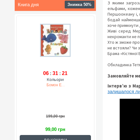
З якими загроз
Книга дня
Знижка 50%
ельфами, кожен 
Першоокеану і, 
бодай найменшим
хоче примкнути д
Живі серед Мерт
некроманти не п
Хто ж зможе про
не встояли? Чи 
Брама «Кістяної 
Обкладинка Тет
06
:
31
:
20
Замовляйте м
Кольори
Бомон Е. .
Інтервʼю з Ма
залишалося ли
199,00 грн
99,00 грн