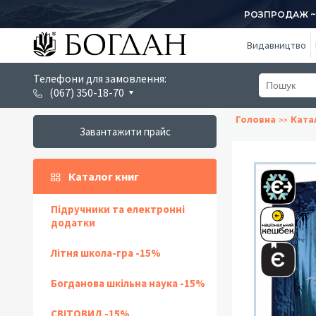
РОЗПРОДАЖ ~ 1
Видавництво
Телефони для замовлення:
(067) 350-18-70
Головна
Ката
Завантажити прайс
Каталог книг
Підручники та електронні
додатки
Літня школа-гра -15%
Богданова шкільна наука -15%
СВІТОВИД -15%