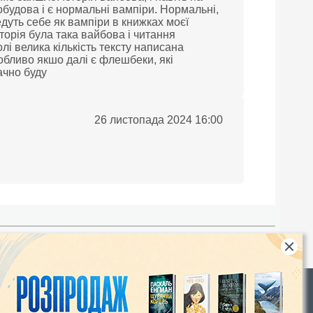
обудова і є нормальні вампіри. Нормальні,
едуть себе як вампіри в книжках моєї
сторія була така вайбова і читання
лі велика кількість тексту написана
обливо якшо далі є флешбеки, які
ачно буду
26 листопада 2024 16:00
Rights
|