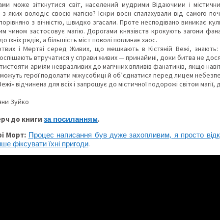
ами може зіткнутися світ, населений мудрими Відаючими і містичн
з яких володіє своєю магією? Іскри воєн спалахували від самого поч
порівняно з вічністю, швидко згасали. Проте несподівано виникає кул
 чином застосовує магію. Дорогами князівств крокують загони фанат
о їхніх рядів, а більшість міст поволі поглинає хаос.
вих і Мертві серед Живих, що мешкають в Кістяній Вежі, знають: на
оспішають втручатися у справи живих — принаймні, доки битва не дося
тистояти арміям невразливих до магічних впливів фанатиків, якщо наві
зможуть герої подолати міжусобиці й об’єднатися перед лицем небезпеки
Вежі» відчинена для всіх і запрошує до містичної подорожі світом магії,
яни Зуйко
ерч до книги
.
за посиланням
рі Морт:
Процес написання був дуже захопливим, я просто від
.
ше фіксувати їхні пригоди