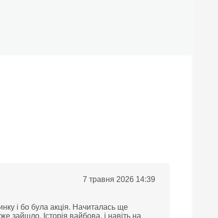
7 травня 2026 14:39
инку і бо була акція. Начиталась ще
уже зайшло. Історія вайбова, і навіть на