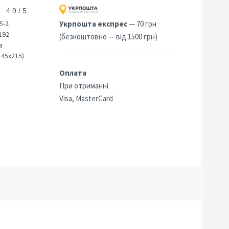
4.9 / 5
5-2
Укрпошта експрес
— 70 грн
192
(безкоштовно — від 1500 грн)
а
145х215)
Оплата
При отриманні
Visa, MasterCard