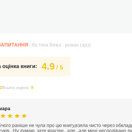
 ЗАПИТАННЯ
- Кістяна Вежа : роман (зріз)
4.9
 оцінка книги:
/ 5
2
Всього оцінок:
9
мара
ічого раніше не чула про цю книгу,взяла чисто через обклад
гуків...Ну думаю, зате красіве...але...але мені несподівано д