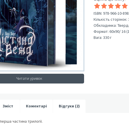
ISBN:
978-966-10-898
Кількість сторінок:
Обкладинка:
Тверд
Формат:
60х90/ 16 (
Вага:
330 г
Читати уривок
Зміст
Коментарі
Відгуки (2)
 перша частина трилогії.