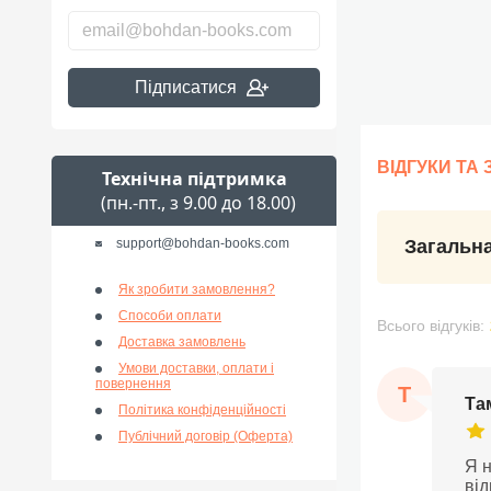
Підписатися
ВІДГУКИ ТА
Технічна підтримка
(пн.-пт., з 9.00 до 18.00)
support@bohdan-books.com
Загальна
Як зробити замовлення?
Способи оплати
Всього відгуків:
Доставка замовлень
Умови доставки, оплати і
повернення
Т
Та
Політика конфіденційності
Публічний договір (Оферта)
Я н
від