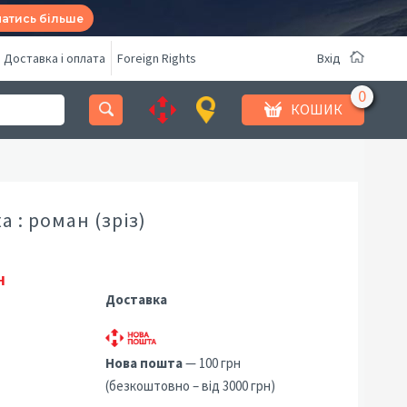
натись більше
Доставка і оплата
Foreign Rights
Вхід
КОШИК
а : роман (зріз)
н
Доставка
Нова пошта
— 100 грн
(безкоштовно – від 3000 грн)