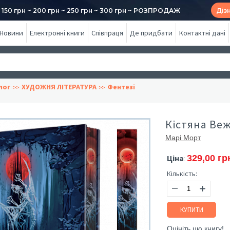
50 грн ~ 200 грн ~ 250 грн ~ 300 грн ~ РОЗПРОДАЖ
Діз
Новини
Електронні книги
Співпраця
Де придбати
Контактні дані
лог
ХУДОЖНЯ ЛІТЕРАТУРА
Фентезі
Кістяна Веж
Марі Морт
Ціна
329,00 гр
:
Кількість:
КУПИТИ
Оцініть цю книгу!