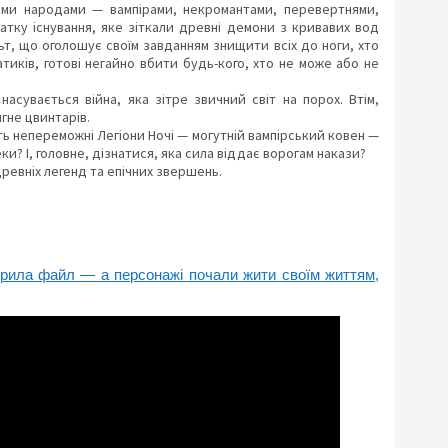
ими народами — вампірами, некромантами, перевертнями,
атку існування, яке зіткали древні демони з кривавих вод
ьт, що оголошує своїм завданням знищити всіх до ноги, хто
иків, готові негайно вбити будь-кого, хто не може або не
сувається війна, яка зітре звичний світ на порох. Втім,
гне цвинтарів.
ть непереможні Легіони Ночі — могутній вампірський ковен —
? І, головне, дізнатися, яка сила віддає ворогам накази?
 древніх легенд та епічних звершень.
крила файл — а персонажі почали жити своїм життям,