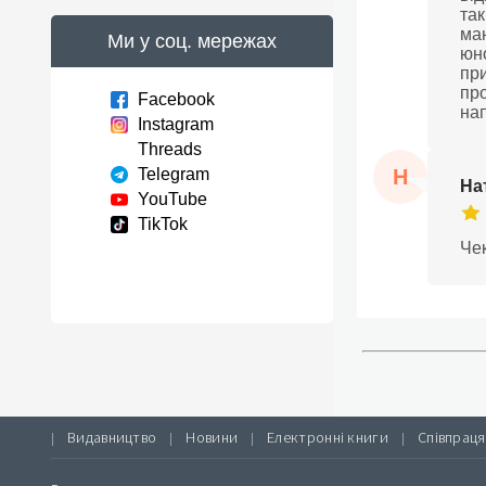
так
маю
Ми у соц. мережах
юно
при
про
Facebook
нап
Instagram
Threads
Н
Telegram
На
YouTube
TikTok
Чек
Видавництво
Новини
Електронні книги
Співпраця
|
|
|
|