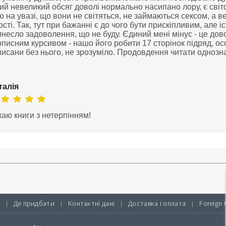
ий невеликий обсяг доволі нормально насипано лору, є світ
 на увазі, що вони не світяться, не займаються сексом, а в
сті. Так, тут при бажанні є до чого бути прискіпливим, але і
несло задоволення, що не буду. Єдиний мені мінус - це дово
писним курсивом - нашо його робити 17 сторінок підряд, ос
исани без нього, не зрозуміло. Продовдення читати однозн
талія
аю книги з нетерпінням!
Де придбати
Контактні дані
Доставка і оплата
Foreign 
|
|
|
|