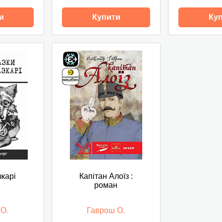
и
Купити
Ку
зкарі
Капітан Алоїз :
роман
 О.
Гаврош О.