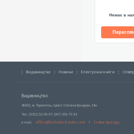
Немає в на
Перегля
Видавництво
Новини
Електронні книги
Співп
|
|
|
|
Видавництво:
46002, м. Тернопіль, просп. Степана Бандери, 34а
Тел.: (0352) 52-06-07; (067) 350-75-93
office@bohdan-books.com
Схема проїзду
e-mail:
l