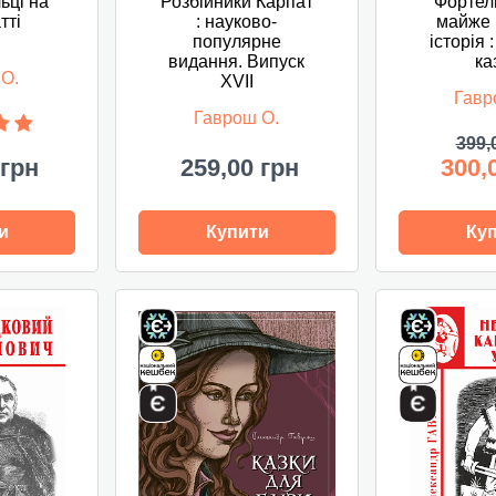
льці на
Розбійники Карпат
Фортель
тті
: науково-
майже 
популярне
історія 
видання. Випуск
ка
 О.
XVІІ
Гавр
Гаврош О.
399,
 грн
259,00 грн
300,
и
Купити
Ку