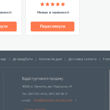
явності
Немає в наявності
нути
Переглянути
раця
Де придбати
Контактні дані
Доставка і оплата
Fore
|
|
|
|
Відділ гуртового продажу:
46008, м. Тернопіль, вул. Подільська, 44
Тел.: (067) 351-44-52, (067) 350-48-17
zbut@bohdan-books.com
e-mail:
l
Схема проїзду