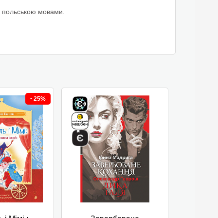
, польською мовами.
-
25%