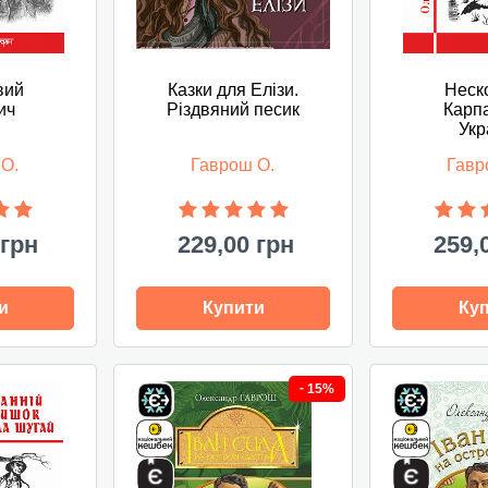
вий
Казки для Елізи.
Неск
ич
Різдвяний песик
Карп
Укр
 О.
Гаврош О.
Гавр
 грн
229,00 грн
259,
и
Купити
Ку
-
15%