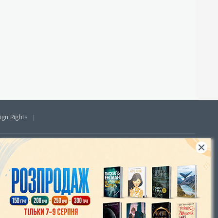
ign Rights
|
Інтернет-магазин «Видавництво Богдан»:
46018, м. Тернопіль, А/С 529
Тел.: (067) 350-18-70, (066) 727-17-62
mail@bohdan-books.com
e-mail: