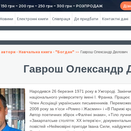
50 грн ~ 200 грн ~ 250 грн ~ 300 грн ~ РОЗПРОДАЖ
Діз
Новини
Електронні книги
Співпраця
Де придбати
Контактні дані
 автори - Навчальна книга - "Богдан"
Гаврош Олександр Дюлович
Гаврош Олександр 
Народився 26 березня 1971 року в Ужгороді. Закінчи
національного університету імені І. Франка. Працює 
Член Асоціації українських письменників. Переможец
2008 року за п’єси «Ромео і Жасмин» і «В Парижі кр
Автор поетичних збірок «Фалічні знаки», «Тіло лучн
«Закарпатське століття: ХХ інтерв’ю»; документаль
повістей «Неймовірні пригоди Івана Сили, найдужчої