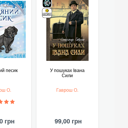
ий песик
У пошуках Івана
Сили
ош О.
Гаврош О.
0 грн
99,00 грн