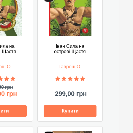
Сила на
Іван Сила на
і Щастя
острові Щастя
ош О.
Гаврош О.
00 грн
00 грн
299,00 грн
пити
Купити