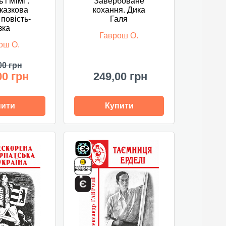
 і Мімі :
Завербоване
казкова
кохання. Дика
: повість-
Галя
зка
Гаврош О.
ош О.
00 грн
00 грн
249,00 грн
пити
Купити