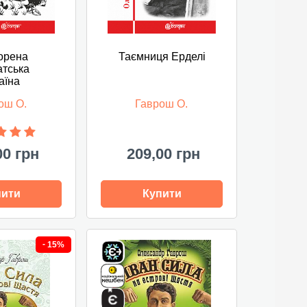
орена
Таємниця Ерделі
атська
аїна
ош О.
Гаврош О.
00 грн
209,00 грн
пити
Купити
-
15%