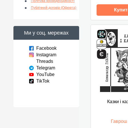
Політика конфіденційності
Публічний договір (Оферта)
Купит
Ми у соц. мережах
Facebook
Instagram
Threads
Telegram
YouTube
TikTok
Казки і ка
Гаврош