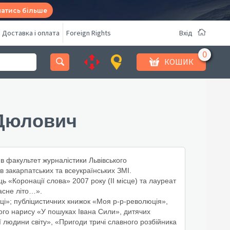
натись більше
Доставка і оплата
Foreign Rights
Вхід
КОШИК
Дюлович
в факультет журналістики Львівського
в закарпатських та всеукраїнських ЗМІ.
ь «Коронації слова» 2007 року (ІІ місце) та лауреат
асне літо…».
иці»; публіцистичних книжок «Моя р-р-революція»,
ного нарису «У пошуках Івана Сили», дитячих
 людини світу», «Пригоди тричі славного розбійника