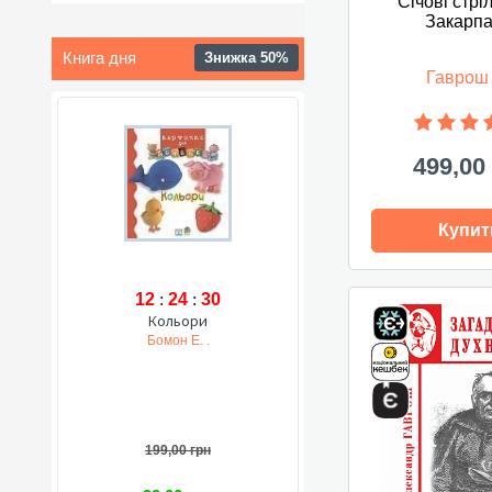
Січові стрі
Закарпа
Книга дня
Знижка 50%
Гаврош
499,00
Купит
12
:
24
:
29
Кольори
Бомон Е. .
199,00 грн