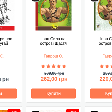
пришок
Іван Сила на
Іван 
угай
острові Щастя
остров
 О.
Гаврош О.
Гавр
309,00 грн
259,
 грн
262,00 грн
220,
и
Купити
Ку
-
-