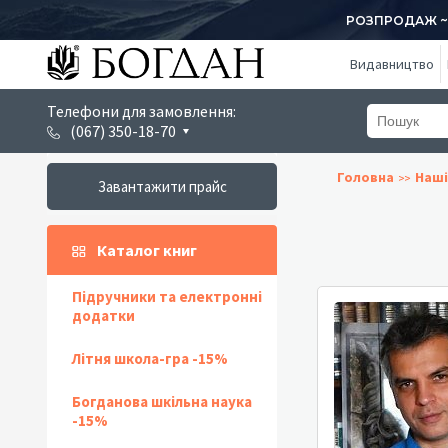
РОЗПРОДАЖ ~ 1
Видавництво
Телефони для замовлення:
(067) 350-18-70
Головна
Наші
Завантажити прайс
Каталог книг
Підручники та електронні
додатки
Літня школа-гра -15%
Богданова шкільна наука
-15%