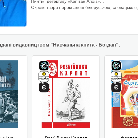
Пинті»; детективу «Капітан Алоїз»…
Окремі твори перекладені білоруською, словацькою
идані видавництвом "Навчальна книга - Богдан":