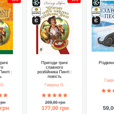
15%
15%
ричі
Пригоди тричі
Різдвян
го
славного
Пинті :
розбійника Пинті :
ь
повість
Гавр
 О.
Гаврош О.
грн
209,00 грн
 грн
177,00 грн
59,0