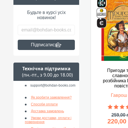
Будьте в курсі усіх
новинок!
Підписатися
Технічна підтримка
Пригоди т
(пн.-пт., з 9.00 до 18.00)
славно
розбійника 
support@bohdan-books.com
повіст
Гаврош
Як зробити замовлення?
Способи оплати
Доставка замовлень
259,00 
Умови доставки, оплати і
220,00
повернення