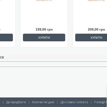
н
159,00 грн
209,00 грн
КУПИТИ
КУПИТИ
иги
Де придбати
Контактні дані
Доставка і оплата
Foreign 
|
|
|
|