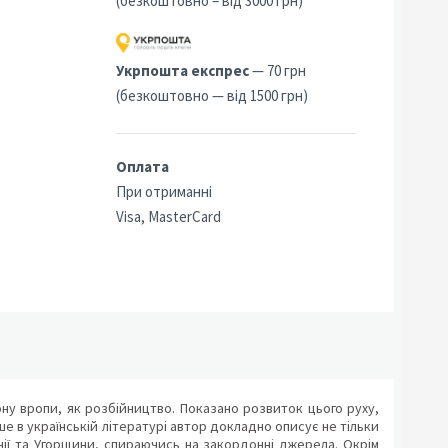
(безкоштовно – від 3000 грн)
Укрпошта експрес
— 70 грн
(безкоштовно — від 1500 грн)
Оплата
При отриманні
Visa, MasterCard
ону вропи, як розбійництво. Показано розвиток цього руху,
ше в українській літературі автор докладно описує не тільки
нії та Угорщини, спираючись на закордонні джерела. Окрім