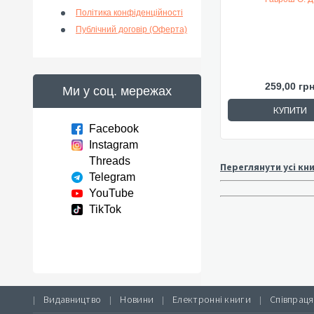
Політика конфіденційності
Публічний договір (Оферта)
259,00 гр
Ми у соц. мережах
КУПИТИ
Facebook
Instagram
Threads
Переглянути усі кн
Telegram
YouTube
TikTok
Видавництво
Новини
Електронні книги
Співпраця
|
|
|
|