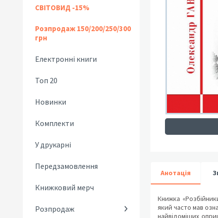
СВІТОВИД -15%
Розпродаж 150/200/250/300
грн
Електронні книги
Топ 20
Новинки
Комплекти
У друкарні
Передзамовлення
Анотація
З
Книжковий мерч
Книжка «Розбійники
який часто мав озна
Розпродаж
найвідоміших оприш