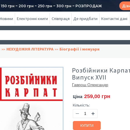
50 грн ~ 200 грн ~ 250 грн ~ 300 грн ~ РОЗПРОДАЖ
Діз
Новини
Електронні книги
Співпраця
Де придбати
Контактні дані
г
НЕХУДОЖНЯ ЛІТЕРАТУРА
Біографії і мемуари
Розбійники Карпат
Випуск XVІІ
Гаврош Олександр
Ціна
259,00 грн
:
Кількість:
КУПИТИ