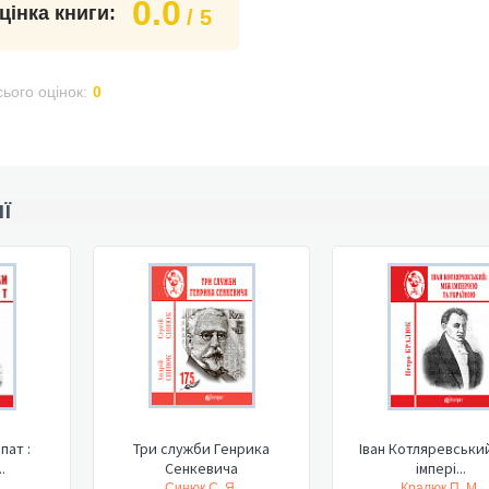
0.0
цінка книги:
/ 5
сього оцінок:
0
ІЇ
пат :
Три служби Генрика
Іван Котляревський
.
Сенкевича
імпері...
.
Синюк С. Я.
Кралюк П. М.