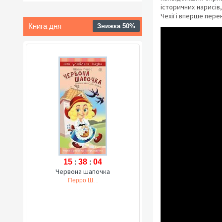
історичних нарисів
Чехії і вперше пер
Книга дня
Знижка 50%
15
:
38
:
03
Червона шапочка
Перро Ш. .