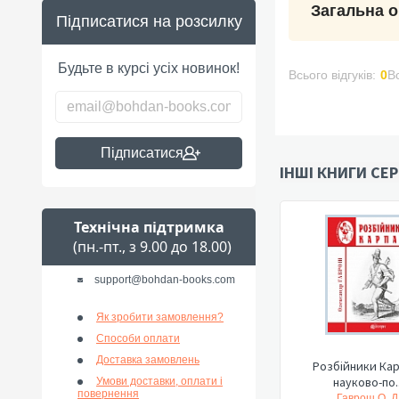
Загальна о
Підписатися на розсилку
Будьте в курсі усіх новинок!
Всього відгуків:
0
В
Підписатися
ІНШІ КНИГИ СЕР
Технічна підтримка
(пн.-пт., з 9.00 до 18.00)
support@bohdan-books.com
Як зробити замовлення?
Способи оплати
Доставка замовлень
Розбійники Кар
науково-по..
Умови доставки, оплати і
повернення
Гаврош О. Д