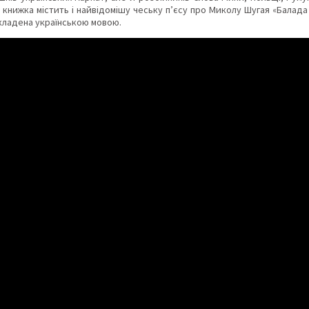
, книжка містить і найвідомішу чеську п’єсу про Миколу Шугая «Балада 
екладена українською мовою.