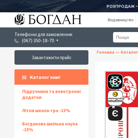
РОЗПРОДАЖ ~ 1
Видавництво
Телефони для замовлення:
(067) 350-18-70
Головна
Катало
Завантажити прайс
Каталог книг
Підручники та електронні
додатки
Літня школа-гра -15%
Богданова шкільна наука
-15%