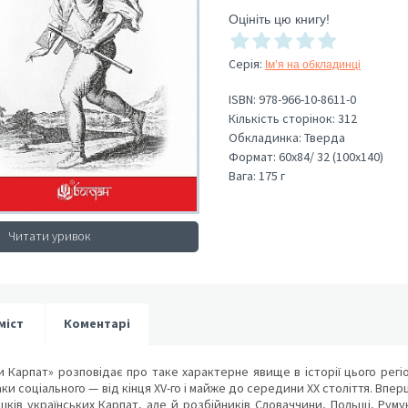
Оцініть цю книгу!
Серія
:
Ім’я на обкладинці
ISBN:
978-966-10-8611-0
Кількість сторінок:
312
Обкладинка:
Тверда
Формат:
60х84/ 32 (100х140)
Вага:
175 г
Читати уривок
міст
Коментарі
 Карпат» розповідає про таке характерне явище в історії цього регі
ки соціального — від кінця ХV-го і майже до середини ХХ століття. Впер
ків українських Карпат, але й розбійників Словаччини, Польщі, Руму