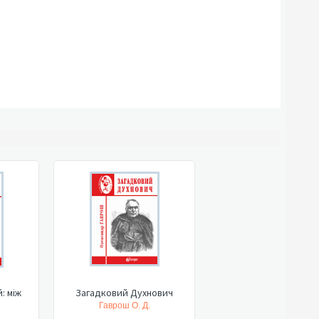
: між
Загадковий Духнович
Гаврош О. Д.