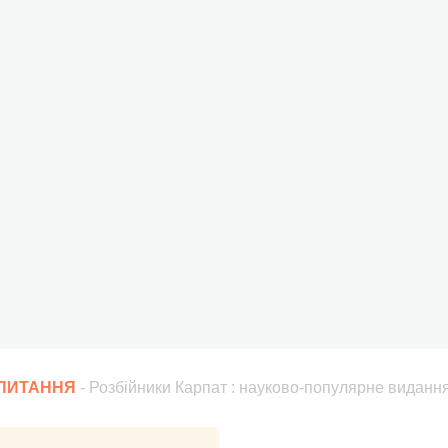
АПИТАННЯ
- Розбійники Карпат : науково-популярне видання