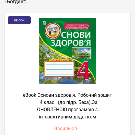
- Богдан":
eBook
eBook Основи здоров’я. Робочий зошит
: 4 клас : (до підр. Беха).За
ОНОВЛЕНОЮ програмою з
інтерактивним додатком
Васильків І.