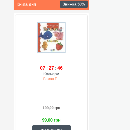
Книга дня
Знижка 50%
07
:
27
:
45
Кольори
Бомон Е. .
199,00 грн
99,00 грн