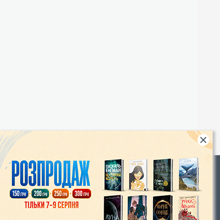
Rights
|
Інтернет-магазин «Видавництво Богдан»:
46018, м. Тернопіль, А/С 529
Тел.: (067) 350-18-70, (066) 727-17-62