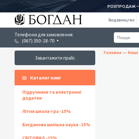
РОЗПРОДАЖ ~ 1
Видавництво
Телефони для замовлення:
(067) 350-18-70
Головна
Наші 
Завантажити прайс
Каталог книг
Підручники та електронні
додатки
Літня школа-гра -15%
Богданова шкільна наука -15%
СВІТОВИД -15%