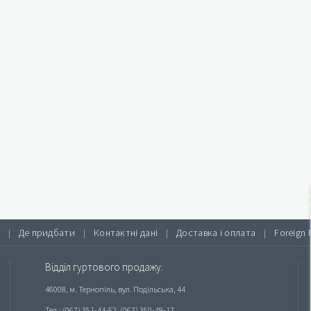
Де придбати
Контактні дані
Доставка і оплата
Foreign 
|
|
|
|
Відділ гуртового продажу:
46008, м. Тернопіль, вул. Подільська, 44
Тел.: (067) 351-44-52, (067) 350-48-17