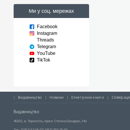
Ми у соц. мережах
Facebook
Instagram
Threads
Telegram
YouTube
TikTok
Видавництво
Новини
Електронні книги
Співпраця
|
|
|
|
Видавництво:
46002, м. Тернопіль, просп. Степана Бандери, 34а
Тел.: (0352) 52-06-07; (067) 350-75-93