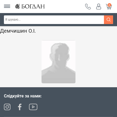
0
Головна
Наші автори - Навчальна книга - "Богдан"
Демчишин О.І.
Слідкуйте за нами: