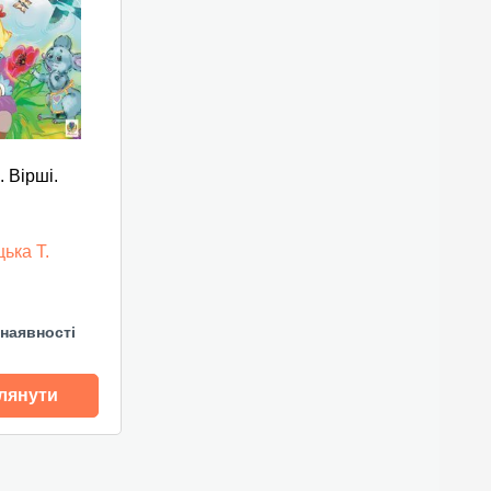
. Вірші.
ька Т.
наявності
лянути