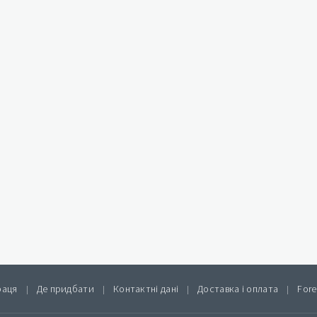
раця
Де придбати
Контактні дані
Доставка і оплата
Fore
|
|
|
|