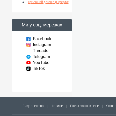
Публічний договір (Оферта)
Ми у соц. мережах
Facebook
Instagram
Threads
Telegram
YouTube
TikTok
Видавництво
Новини
Електронні книги
Співп
|
|
|
|