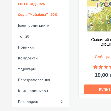
СВІТОВИД -15%
Серія "Чейзіана" -20%
Електронні книги
Топ 20
Сміливий г
Вірші
Новинки
Собецька
Комплекти
У друкарні
19,00 
Передзамовлення
Купит
Книжковий мерч
Розпродаж