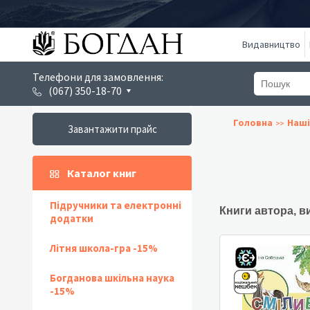
Видавництво
Телефони для замовлення:
(067) 350-18-70
Головна
Наші
Завантажити прайс
Каталог книг
Підручники та електронні
Книги автора, в
додатки
Літня школа-гра -15%
Богданова шкільна наука
-15%