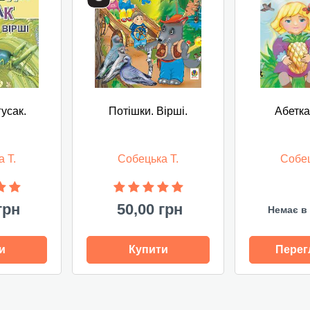
усак.
Потішки. Вірші.
Абетка
 Т.
Собецька Т.
Собец
грн
50,00 грн
Немає в 
и
Купити
Перег