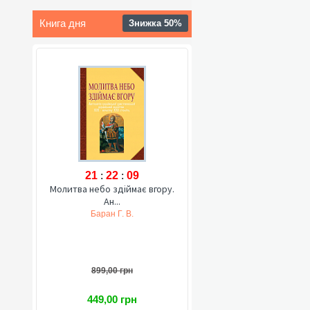
Книга дня
Знижка 50%
21
:
22
:
08
Молитва небо здіймає вгору.
Ан...
Баран Г. В.
899,00 грн
449,00 грн