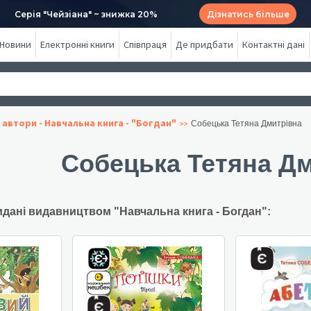
Серія "Чейзіана" ~ знижка 20%
Дізнатись більше
Новини
Електронні книги
Співпраця
Де придбати
Контактні дані
 автори - Навчальна книга - "Богдан"
Собецька Тетяна Дмитрівна
Собецька Тетяна Д
идані видавництвом "Навчальна книга - Богдан":