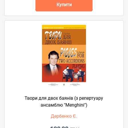
Купити
Твори для двох баянів (з репертуару
ансамблю "Меnghini")
Дербенко Є.