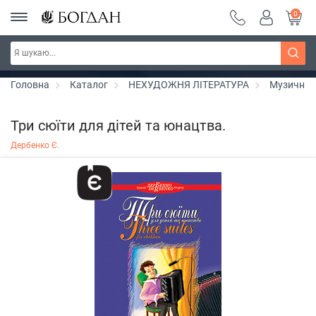
0
РОЗПРОДАЖ ~ 150 грн ~ 200 грн ~ 250 грн ~
Дізнатись більше
300 грн ~ РОЗПРОДАЖ
Головна
Каталог
НЕХУДОЖНЯ ЛІТЕРАТУРА
Музичні 
Три сюїти для дітей та юнацтва.
Дербенко Є.