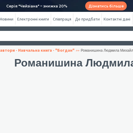
Серія "Чейзіана" ~ знижка 20%
Дізнатись більше
Новини
Електронні книги
Співпраця
Де придбати
Контактні дані
автори - Навчальна книга - "Богдан"
Романишина Людмила Михайл
Романишина Людмила