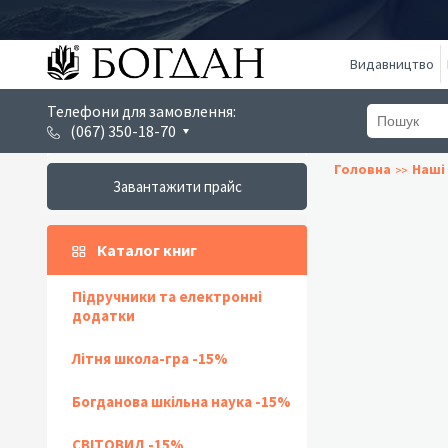
Видавництво
Телефони для замовлення:
(067) 350-18-70
Головна
Наші 
Завантажити прайс
Каталог книг
Підручники та електронні
додатки
Літня школа-гра -15%
Богданова шкільна наука -15%
СВІТОВИД -15%