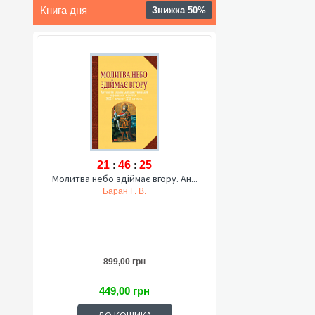
Книга дня
Знижка 50%
21
:
46
:
24
Молитва небо здіймає вгору. Ан...
Баран Г. В.
899,00 грн
449,00 грн