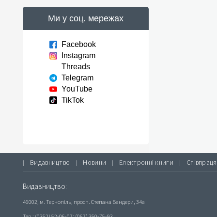
Ми у соц. мережах
Facebook
Instagram
Threads
Telegram
YouTube
TikTok
Видавництво
Новини
Електронні книги
Співпраця
|
|
|
|
Видавництво:
46002, м. Тернопіль, просп. Степана Бандери, 34а
Тел.: (0352) 52-06-07; (067) 350-75-93