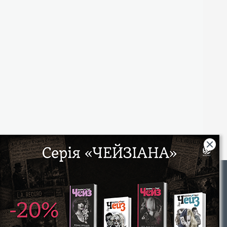
Rights
|
Інтернет-магазин «Видавництво Богдан»:
46018, м. Тернопіль, А/С 529
Тел.: (067) 350-18-70, (066) 727-17-62