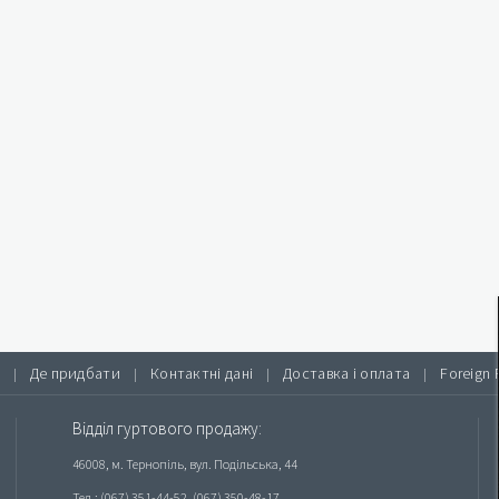
Де придбати
Контактні дані
Доставка і оплата
Foreign 
|
|
|
|
Відділ гуртового продажу:
46008, м. Тернопіль, вул. Подільська, 44
Тел.: (067) 351-44-52, (067) 350-48-17