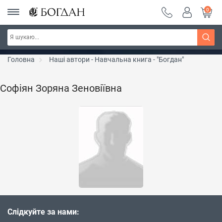
0
Серія "Чейзіана" ~ знижка 20%
Дізнатись більше
Головна
Наші автори - Навчальна книга - "Богдан"
Софіян Зоряна Зеновіївна
Слідкуйте за нами: