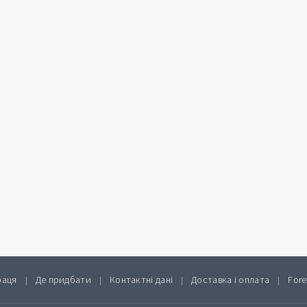
раця
Де придбати
Контактні дані
Доставка і оплата
Fore
|
|
|
|