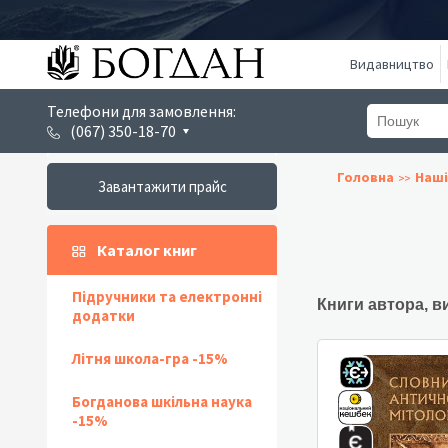
Видавництво
Телефони для замовлення:
(067) 350-18-70
Головна
Наші
Завантажити прайс
Каталог книг
Підручники та електронні
Книги автора, в
додатки
Літня школа-гра -15%
Богданова шкільна наука
-15%