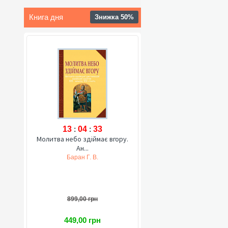
Книга дня
Знижка 50%
13
:
04
:
32
Молитва небо здіймає вгору.
Ан...
Баран Г. В.
899,00 грн
449,00 грн