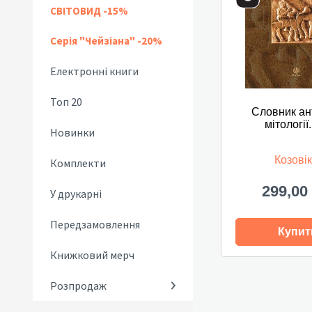
СВІТОВИД -15%
Серія "Чейзіана" -20%
Електронні книги
Топ 20
Словник ан
мітології.
Новинки
Козовік 
Комплекти
299,00
У друкарні
Передзамовлення
Купит
Книжковий мерч
Розпродаж