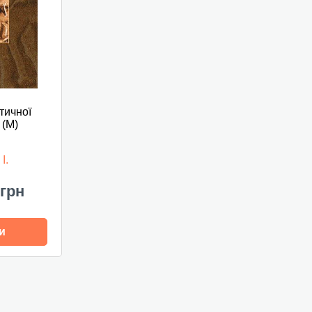
тичної
 (М)
І.
 грн
и