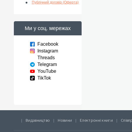
Публічний договір (Оферта)
Ми у соц. мережах
Facebook
Instagram
Threads
Telegram
YouTube
TikTok
Видавництво
Новини
Електронні книги
Співп
|
|
|
|