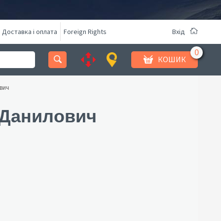
Доставка і оплата
Foreign Rights
Вхід
КОШИК
вич
 Данилович