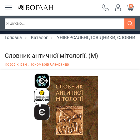
0
РОЗПРОДАЖ ~ 150 грн ~ 200 грн ~ 250 грн ~
Дізнатись більше
300 грн ~ РОЗПРОДАЖ
Головна
Каталог
УНІВЕРСАЛЬНІ ДОВІДНИКИ, СЛОВНИК
Словник античної мітології. (М)
Козовік Іван ,
Пономарів Олександр