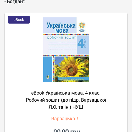
- Богдан":
eBook
eBook Українська мова. 4 клас.
Робочий зошит (до підр. Варзацької
Л.О. та ін.) НУШ
Варзацька Л.