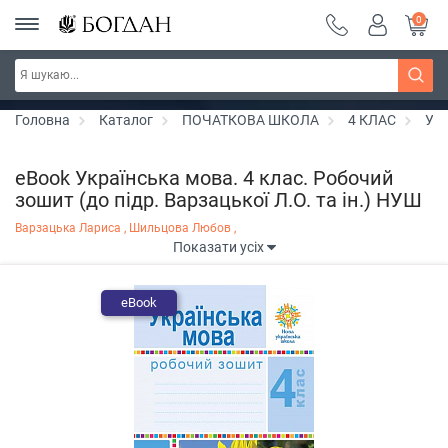
0
Серія "Чейзіана" ~ знижка 20%
Дізнатись більше
Головна
Каталог
ПОЧАТКОВА ШКОЛА
4 КЛАС
Укр
eBook Українська мова. 4 клас. Робочий
зошит (до підр. Варзацької Л.О. та ін.) НУШ
Варзацька Лариса ,
Шильцова Любов ,
Показати усіх
eBook