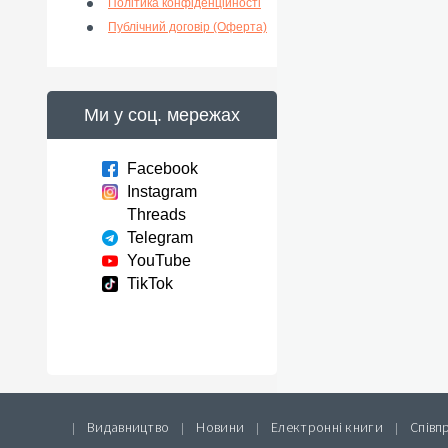
Політика конфіденційності
Публічний договір (Оферта)
Ми у соц. мережах
Facebook
Instagram
Threads
Telegram
YouTube
TikTok
Видавництво
Новини
Електронні книги
Співп
|
|
|
|