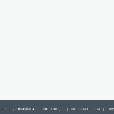
раця
Де придбати
Контактні дані
Доставка і оплата
Fore
|
|
|
|