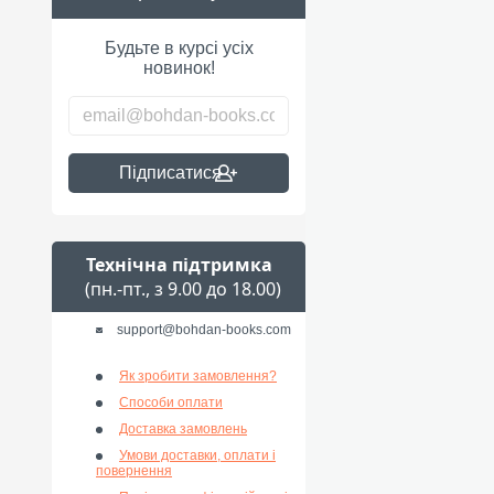
Будьте в курсі усіх
новинок!
Підписатися
Технічна підтримка
(пн.-пт., з 9.00 до 18.00)
support@bohdan-books.com
Як зробити замовлення?
Способи оплати
Доставка замовлень
Умови доставки, оплати і
повернення