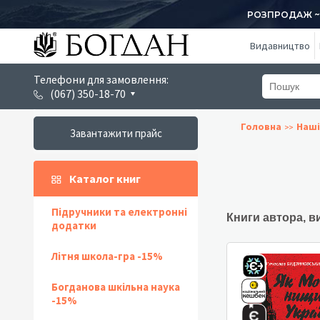
РОЗПРОДАЖ ~ 1
Видавництво
Телефони для замовлення:
(067) 350-18-70
Головна
Наші
Завантажити прайс
Каталог книг
Підручники та електронні
Книги автора, в
додатки
Літня школа-гра -15%
Богданова шкільна наука
-15%