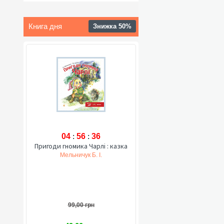
Книга дня
Знижка 50%
04
:
56
:
35
Пригоди гномика Чарлі : казка
Мельничук Б. І.
99,00 грн