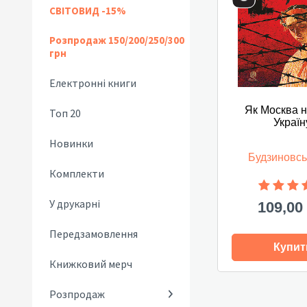
СВІТОВИД -15%
Розпродаж 150/200/250/300
грн
Електронні книги
Як Москва 
Топ 20
Україн
Новинки
Будзиновсь
Комплекти
У друкарні
109,00
Передзамовлення
Купит
Книжковий мерч
Розпродаж