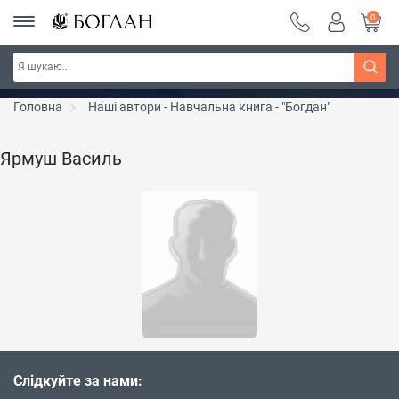
0
Серія "Чейзіана" ~ знижка 20%
Дізнатись більше
Головна
Наші автори - Навчальна книга - "Богдан"
Ярмуш Василь
Слідкуйте за нами: