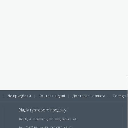
Де придбати
Контактні дані
Доставка і оплата
Foreign 
|
|
|
|
Відділ гуртового продажу:
46008, м. Тернопіль, вул. Подільська, 44
Тел.: (067) 351-44-52, (067) 350-48-17