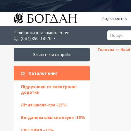
Видавництво
Телефони для замовлення:
(067) 350-18-70
Головна
Наші 
Завантажити прайс
Каталог книг
Підручники та електронні
додатки
Літня школа-гра -15%
Богданова шкільна наука -15%
СВІТОВИД -15%