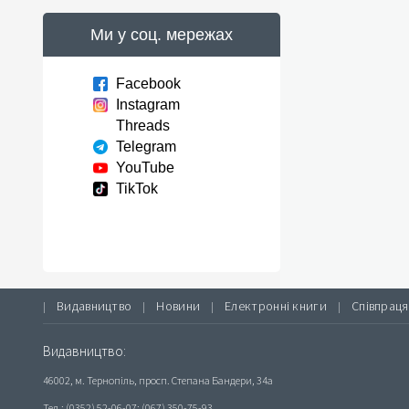
Ми у соц. мережах
Facebook
Instagram
Threads
Telegram
YouTube
TikTok
Видавництво
Новини
Електронні книги
Співпраця
|
|
|
|
Видавництво:
46002, м. Тернопіль, просп. Степана Бандери, 34а
Тел.: (0352) 52-06-07; (067) 350-75-93