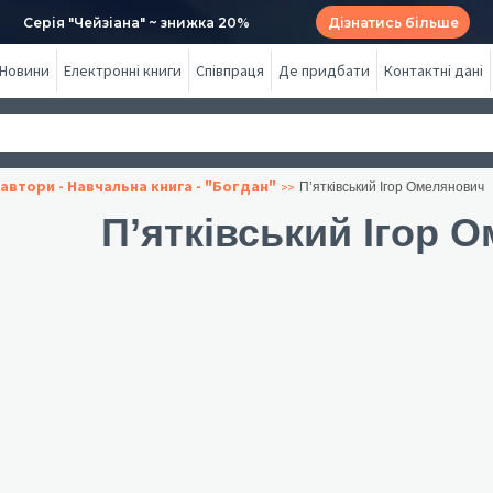
Серія "Чейзіана" ~ знижка 20%
Дізнатись більше
Новини
Електронні книги
Співпраця
Де придбати
Контактні дані
автори - Навчальна книга - "Богдан"
П’ятківський Ігор Омелянович
П’ятківський Ігор 