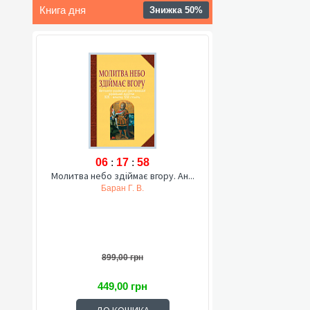
Книга дня
Знижка 50%
06
:
17
:
57
Молитва небо здіймає вгору. Ан...
Баран Г. В.
899,00 грн
449,00 грн