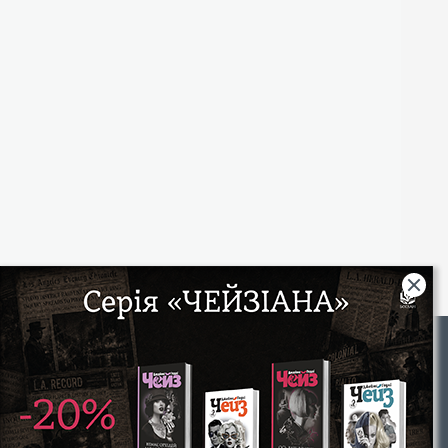
Rights
|
Інтернет-магазин «Видавництво Богдан»:
46018, м. Тернопіль, А/С 529
Тел.: (067) 350-18-70, (066) 727-17-62