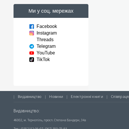
Ми у соц. мережах
Facebook
Instagram
Threads
Telegram
YouTube
TikTok
Видавництво
Новини
Електронні книги
Співпраця
|
|
|
|
Видавництво:
46002, м. Тернопіль, просп. Степана Бандери, 34а
Тел.: (0352) 52-06-07; (067) 350-75-93