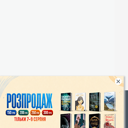
Rights
|
Інтернет-магазин «Видавництво Богдан»:
46018, м. Тернопіль, А/С 529
Тел.: (067) 350-18-70, (066) 727-17-62