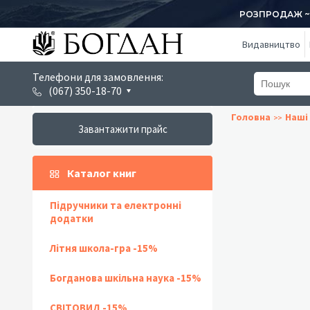
РОЗПРОДАЖ ~ 1
Видавництво
Телефони для замовлення:
(067) 350-18-70
Головна
Наші 
Завантажити прайс
Каталог книг
Підручники та електронні
додатки
Літня школа-гра -15%
Богданова шкільна наука -15%
СВІТОВИД -15%