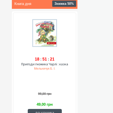
Книга дня
Знижка 50%
18
:
51
:
20
Пригоди гномика Чарлі : казка
Мельничук Б. І.
99,00 грн
49,00 грн