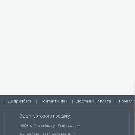
Де придбати
Контактні дані
Доставка і оплата
Foreign 
|
|
|
|
Відділ гуртового продажу:
46008, м. Тернопіль, вул. Подільська, 44
Тел.: (067) 351-44-52, (067) 350-48-17