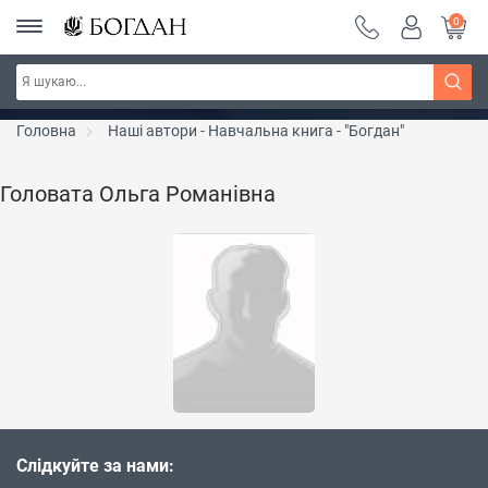
0
Серія "Чейзіана" ~ знижка 20%
Дізнатись більше
Головна
Наші автори - Навчальна книга - "Богдан"
Головата Ольга Романівна
Слідкуйте за нами: